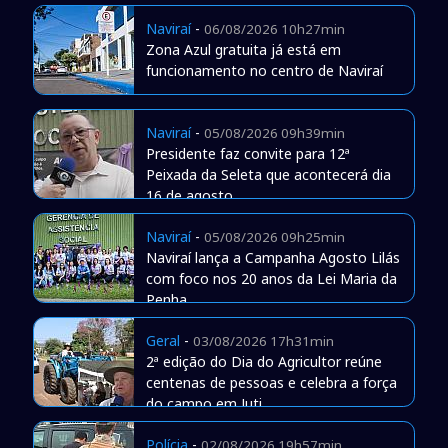
Naviraí
-
06/08/2026 10h27min
Zona Azul gratuita já está em
funcionamento no centro de Naviraí
Naviraí
-
05/08/2026 09h39min
Presidente faz convite para 12ª
Peixada da Seleta que acontecerá dia
16 de agosto
Naviraí
-
05/08/2026 09h25min
Naviraí lança a Campanha Agosto Lilás
com foco nos 20 anos da Lei Maria da
Penha
Geral
-
03/08/2026 17h31min
2ª edição do Dia do Agricultor reúne
centenas de pessoas e celebra a força
do campo em Juti
Polícia
-
02/08/2026 19h57min