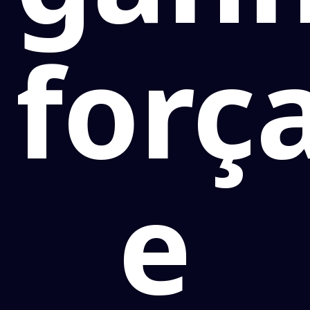
forç
e