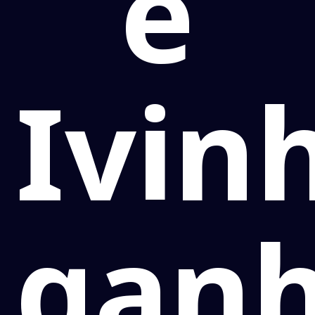
e
Ivin
gan