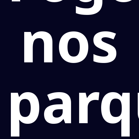
nos
parq