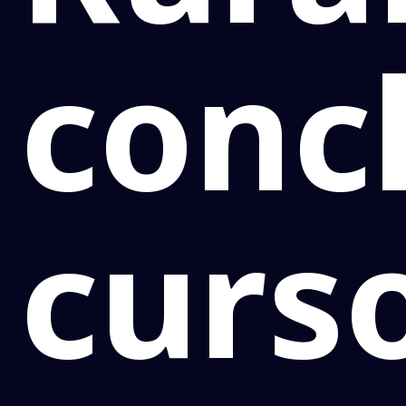
conc
curs