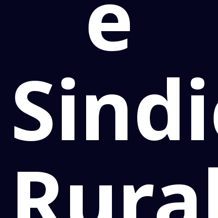
e
Sind
Rura