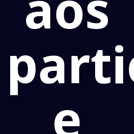
aos
parti
e