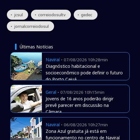
• jcsul
• correiodosultv
• gedec
• jornalcorreiodosul
Últimas Notícias
Naviraí
-
07/08/2026 10h28min
Diagnóstico habitacional e
socioeconômico pode definir o futuro
do Porto Caiuá
Geral
-
07/08/2026 10h15min
Jovens de 16 anos poderão dirigir
prevê parecer em discussão na
Câmara
Naviraí
-
06/08/2026 10h27min
Zona Azul gratuita já está em
funcionamento no centro de Naviraí