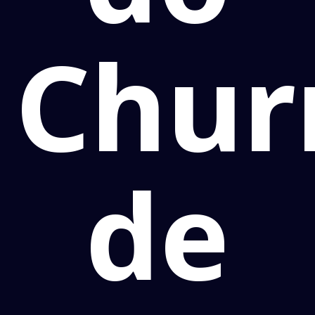
Chur
de