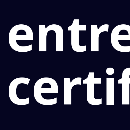
entr
certi