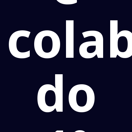
cola
do