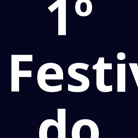
1º
Festi
do