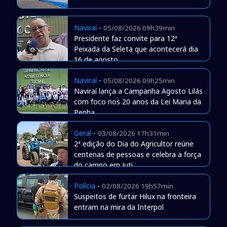
Naviraí
-
05/08/2026 09h39min
Presidente faz convite para 12ª
Peixada da Seleta que acontecerá dia
16 de agosto
Naviraí
-
05/08/2026 09h25min
Naviraí lança a Campanha Agosto Lilás
com foco nos 20 anos da Lei Maria da
Penha
Geral
-
03/08/2026 17h31min
2ª edição do Dia do Agricultor reúne
centenas de pessoas e celebra a força
do campo em Juti
Polícia
-
02/08/2026 19h57min
Suspeitos de furtar Hilux na fronteira
entram na mira da Interpol