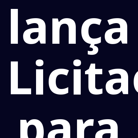
lança
Licit
para