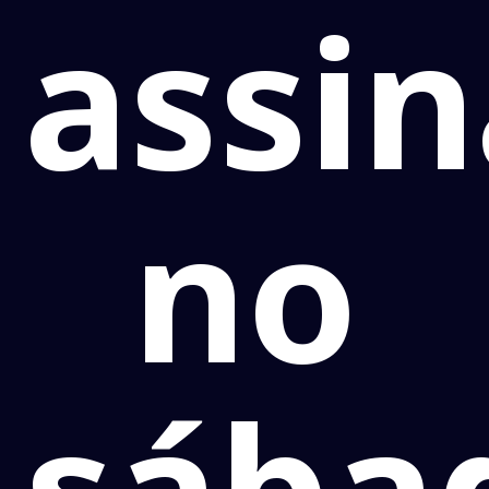
assi
no
sába