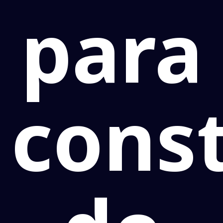
para
cons