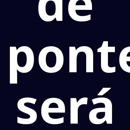
de
pont
será