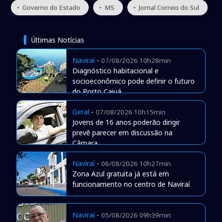
• Governo do Estado
• MS
• Jornal Correio do Sul
Últimas Notícias
Naviraí
-
07/08/2026 10h28min
Diagnóstico habitacional e
socioeconômico pode definir o futuro
do Porto Caiuá
Geral
-
07/08/2026 10h15min
Jovens de 16 anos poderão dirigir
prevê parecer em discussão na
Câmara
Naviraí
-
06/08/2026 10h27min
Zona Azul gratuita já está em
funcionamento no centro de Naviraí
Naviraí
-
05/08/2026 09h39min