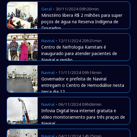
-
Geral
30/11/2024 09h30min
Ministério libera R$ 2 milhões para super
poços de água na Reserva Indígena de
Dourados
-
Naviraí
12/11/2024 20h31min
Centro de Nefrologia Kamitani é
inaugurado para atender pacientes de
Naviraí e região
-
Naviraí
11/11/2024 09h16min
Governador e prefeita de Naviraí
entregam o Centro de Hemodiálise nesta
terça dia 12
-
Naviraí
06/11/2024 09h06min
Infovia Digital leva internet gratuita e
vídeo monitoramento para três praças de
Naviraí
-
Naviraí
04/11/2024 14h25min