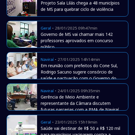
Projeto Sala Lilás chega a 48 municípios
de MS para quebrar ciclo de violência
-
Geral
28/01/2025 09h47min
Governo de MS vai chamar mais 142
professores aprovados em concurso
público
-
Naviraí
27/01/2025 14h14min
Em reunião com prefeitos do Cone Sul,
Rodrigo Sacuno sugere consórcio de
saúde e pactuação com o Governo do
Estado
-
Naviraí
24/01/2025 09h35min
Gerência de Meio Ambiente e
representante da Câmara discutem
futuras parcerias com a PMA de Naviraí
-
Geral
23/01/2025 15h19min
Saúde vai destinar de R$ 50 a R$ 120 mil
para municípios vacinarem contra a