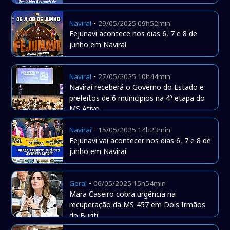
-
Naviraí
29/05/2025 09h52min
Fejunavi acontece nos dias 6, 7 e 8 de
junho em Naviraí
-
Naviraí
27/05/2025 10h44min
Naviraí receberá o Governo do Estado e
prefeitos de 6 municípios na 4ª etapa do
MS Ativo
-
Naviraí
15/05/2025 14h23min
Fejunavi vai acontecer nos dias 6, 7 e 8 de
junho em Naviraí
-
Geral
06/05/2025 15h54min
Mara Caseiro cobra urgência na
recuperação da MS-457 em Dois Irmãos
do Buriti