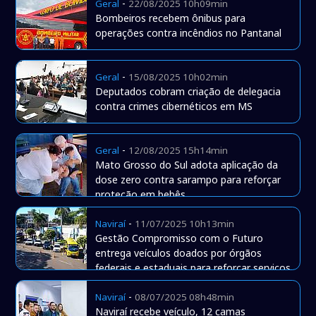
-
Geral
22/08/2025 10h09min
Bombeiros recebem ônibus para
operações contra incêndios no Pantanal
-
Geral
15/08/2025 10h02min
Deputados cobram criação de delegacia
contra crimes cibernéticos em MS
-
Geral
12/08/2025 15h14min
Mato Grosso do Sul adota aplicação da
dose zero contra sarampo para reforçar
proteção em bebês
-
Naviraí
11/07/2025 10h13min
Gestão Compromisso com o Futuro
entrega veículos doados por órgãos
federais e estaduais para reforçar serviços
municipais
-
Naviraí
08/07/2025 08h48min
Naviraí recebe veículo, 12 camas