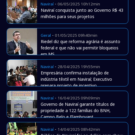
-
Naviraí
06/05/2025 10h12min
Naviraí conquista junto ao Governo R$ 43
milhões para seus projetos
-
Geral
01/05/2025 09h40min
Riedel diz que reforma agrária é assunto
federal e que não vai permitir bloqueios
em MS
-
Naviraí
28/04/2025 19h55min
Empresária confirma instalação de
indústria têxtil em Naviraí; Executivo
prepara projeto de incentivo
-
Naviraí
16/04/2025 09h09min
Governo de Naviraí garante títulos de
propriedade a 122 famílias do BNH,
Campo Belo e Flamboyant
-
Naviraí
14/04/2025 08h42min