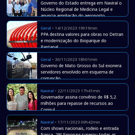
Governo do Estado entrega em Naviraí o
Núcleo Regional de Medicina Legal e
anuncia ampliação do aeroporto
-
Geral
14/12/2023 19h19min
PPA destina valores para obras no Detran
e modernização do Bioparque do
Pantanal
-
Geral
30/11/2023 18h01min
Governo de Mato Grosso do Sul exonera
servidores envolvido em esquema de
corrupção
-
Naviraí
22/11/2023 17h41min
Governador assina convênio de R$ 5,2
milhões para repasse de recursos ao
Conisul
-
Naviraí
17/11/2023 09h42min
Com shows nacionais, rodeio e entrada
franca, 29ª Exponavi superou todas as