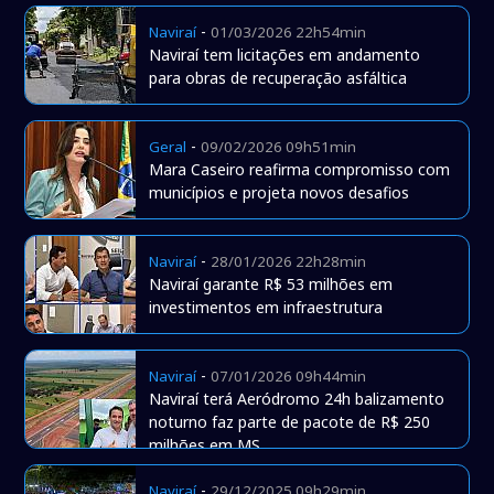
-
Naviraí
01/03/2026 22h54min
Naviraí tem licitações em andamento
para obras de recuperação asfáltica
-
Geral
09/02/2026 09h51min
Mara Caseiro reafirma compromisso com
municípios e projeta novos desafios
-
Naviraí
28/01/2026 22h28min
Naviraí garante R$ 53 milhões em
investimentos em infraestrutura
-
Naviraí
07/01/2026 09h44min
Naviraí terá Aeródromo 24h balizamento
noturno faz parte de pacote de R$ 250
milhões em MS
-
Naviraí
29/12/2025 09h29min