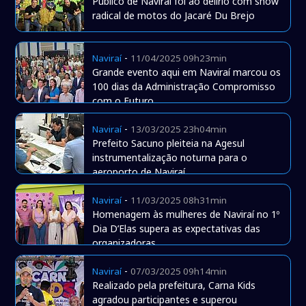
Público de Naviraí foi ao delírio com show
radical de motos do Jacaré Du Brejo
-
Naviraí
11/04/2025 09h23min
Grande evento aqui em Naviraí marcou os
100 dias da Administração Compromisso
com o Futuro
-
Naviraí
13/03/2025 23h04min
Prefeito Sacuno pleiteia na Agesul
instrumentalização noturna para o
aeroporto de Naviraí
-
Naviraí
11/03/2025 08h31min
Homenagem às mulheres de Naviraí no 1º
Dia D’Elas supera as expectativas das
organizadoras
-
Naviraí
07/03/2025 09h14min
Realizado pela prefeitura, Carna Kids
agradou participantes e superou