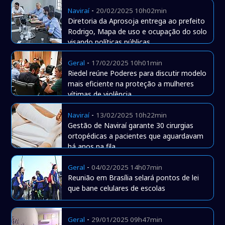
-
Naviraí
20/02/2025 10h02min
Diretoria da Aprosoja entrega ao prefeito
Rodrigo, Mapa de uso e ocupação do solo
visando políticas públicas
-
Geral
17/02/2025 10h01min
Riedel reúne Poderes para discutir modelo
mais eficiente na proteção a mulheres
vítimas de violência
-
Naviraí
13/02/2025 10h22min
Gestão de Naviraí garante 30 cirurgias
ortopédicas a pacientes que aguardavam
há anos na fila
-
Geral
04/02/2025 14h07min
Reunião em Brasília selará pontos de lei
que bane celulares de escolas
-
Geral
29/01/2025 09h47min