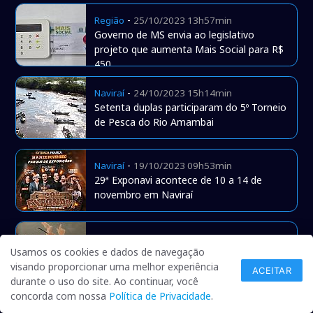
-
Região
25/10/2023 13h57min
Governo de MS envia ao legislativo
projeto que aumenta Mais Social para R$
450
-
Naviraí
24/10/2023 15h14min
Setenta duplas participaram do 5º Torneio
de Pesca do Rio Amambai
-
Naviraí
19/10/2023 09h53min
29ª Exponavi acontece de 10 a 14 de
novembro em Naviraí
-
Geral
09/10/2023 14h19min
Usamos os cookies e dados de navegação
Professor de MS vai ganhar salário de
visando proporcionar uma melhor experiência
quase R$ 12 mil, o triplo do piso nacional
ACEITAR
durante o uso do site. Ao continuar, você
concorda com nossa
Política de Privacidade
.
-
Naviraí
05/10/2023 16h18min