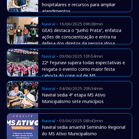
hospitalares e recursos para ampliar
atendimentos
-
Naviraí
16/06/2025 09h38min
GEAS destaca o “Junho Prata”, enfatiza
ações de conscientização e entra na
defesa dos direitos da pessoa idosa
-
Naviraí
09/06/2025 10h54min
22ª Fejunavi supera todas expectativas e
resgata o evento como maior festa
cabocla do cone sul de MS
-
Naviraí
04/06/2025 20h34min
Naviraí sedia 4ª etapa MS Ativo
Municipalismo sete municípios
-
Naviraí
03/06/2025 08h43min
Naviraí sedia amanhã Seminário Regional
do MS Ativo Municipalismo