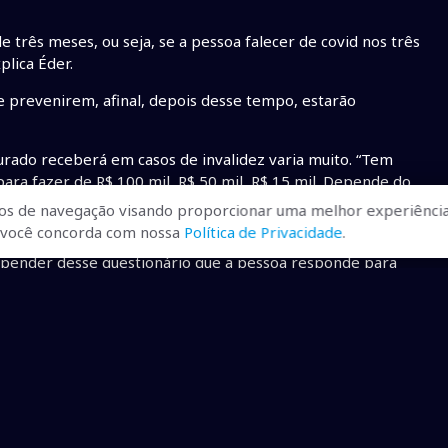
 três meses, ou seja, se a pessoa falecer de covid nos três
plica Éder.
 prevenirem, afinal, depois desse tempo, estarão
egurado receberá em casos de invalidez varia muito. “Tem
ra fazer de R$ 100 mil, R$ 50 mil, R$ 15 mil. Depende do
os de navegação visando proporcionar uma melhor experiência
r, você concorda com nossa
Política de Privacidade
.
a serem pagas. “É possível fazer um plano de R$ 300 mil com
epender desse questionário que a pessoa responde para
m muito, explica Leonardo. “Uma pessoa mais velha paga
vel fazer com mensalidades de até R$ 50 com cobertura de R$
 dos planos de seguro. Temos como exemplo uma mulher
 85 anos, que pratica exercícios físicos mais de duas vezes
ou mãe que tenha falecido de derrame ou ataque cardíaco