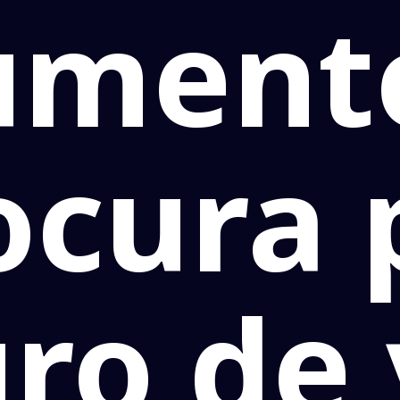
ument
ocura 
ro de 