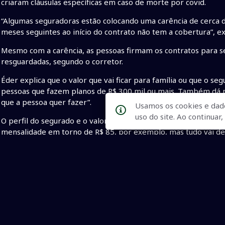
criaram cláusulas específicas em caso de morte por covid.
“Algumas seguradoras estão colocando uma carência de cerca de
meses seguintes ao início do contrato não tem a cobertura”, ex
Mesmo com a carência, as pessoas firmam os contratos para se
resguardadas, segundo o corretor.
Éder explica que o valor que vai ficar para família ou que o s
pessoas que fazem planos de R$ 300 mil ou mais. Também dá pa
que a pessoa quer fazer”.
Usamos os cookies e dad
uso do site. Ao continua
O perfil do segurado e o valor escolhido definem as parcelas 
mensalidade em torno de R$ 85, por exemplo, mas tudo vai d
que a seguradora veja qual é o perfil”, comenta Éder.
A idade e os riscos que a pessoa corre com a profissão conta
mais. Tudo depende do perfil. A partir de 18 anos, já é possí
400 mil”, explica.
Exemplo - O corretor faz uma simulação para dar uma noção
com 28 anos, com plano de saúde, algum avô que já viveu até os
por semana, não fuma, não bebe todos os dias e não tem pai 