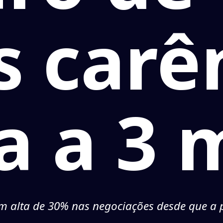
 carê
a a 3 
m alta de 30% nas negociações desde que 