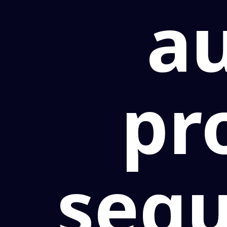
a
pr
segu