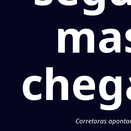
mas
cheg
Corretoras aponta