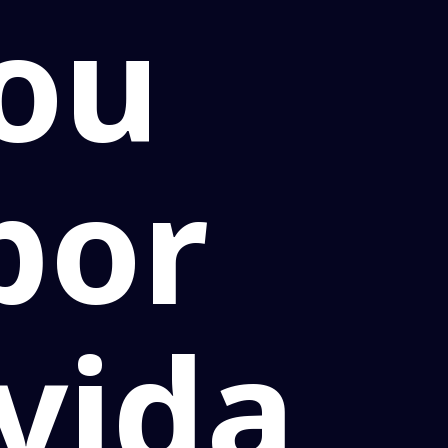
ou
por
vida,