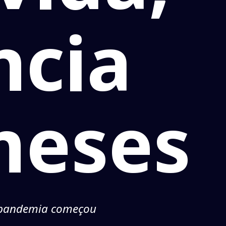
ncia
meses
a pandemia começou