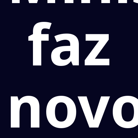
faz
nov