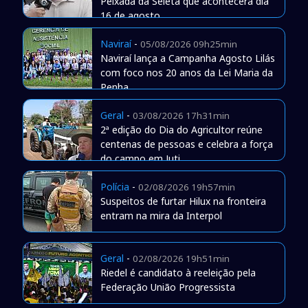
Peixada da Seleta que acontecerá dia
16 de agosto
Naviraí
-
05/08/2026 09h25min
Naviraí lança a Campanha Agosto Lilás
com foco nos 20 anos da Lei Maria da
Penha
Geral
-
03/08/2026 17h31min
2ª edição do Dia do Agricultor reúne
centenas de pessoas e celebra a força
do campo em Juti
Polícia
-
02/08/2026 19h57min
Suspeitos de furtar Hilux na fronteira
entram na mira da Interpol
Geral
-
02/08/2026 19h51min
Riedel é candidato à reeleição pela
Federação União Progressista