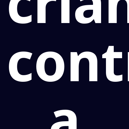
cria
cont
a