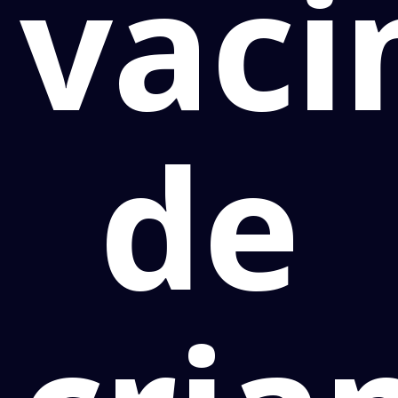
vaci
de