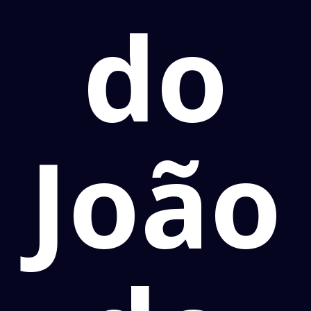
do
João