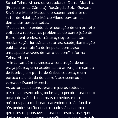
Social Telma Minari, os vereadores, Daniel Moretto
(Presidente da Câmara), Rosângela Sofa, Giovana
Silvério e Murilo Matos, e o superintendente do
setor de Habitação Márcio Albino ouviram as
demandas apresentadas.
“Recebemos o pedido de elaboração de um projeto
voltado à resolver os problemas do bairro João de
Barro, dentre eles, o trânsito, esgoto sanitário,
regularização fundiária, esportes, saúde, iluminação
pública, e o mutirão de limpeza, com aviso
antecipado através de carro de som”, informa
Telma Minari.
“A lista também reivindica a construção de uma
praça pública, uma academia ao ar livre, um campo
de futebol, um ponto de ônibus coberto, e um
pórtico na entrada do bairro”, acrescentou o
vereador Daniel Moretto.
As autoridades consideraram justos todos os
pleitos apresentados, inclusive, o pedido para que o
posto de saúde tenha mais remédios e mais
médicos para melhorar o atendimento às famílias.
“Os pedidos serão encaminhados à cada um dos
gerentes responsáveis, para que respostas sejam
dadas em uma próxima reunião, com a presença do