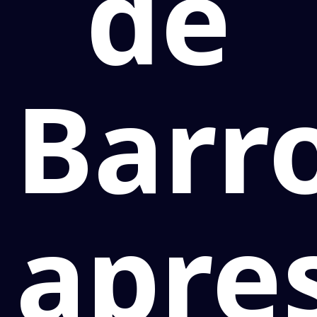
de
Barr
apre