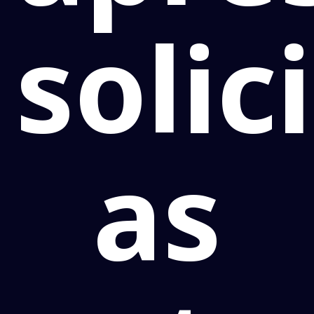
solic
as