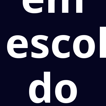
esco
do