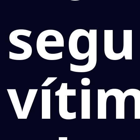
segu
víti