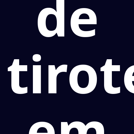
de
tirot
em