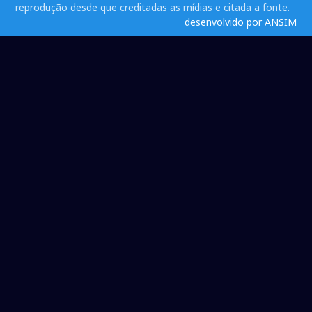
reprodução desde que creditadas as mídias e citada a fonte.
desenvolvido por ANSIM