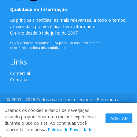
Qualidade na Informação
As principais notícias, as mais relevantes, a todo o tempo,
atualizadas, pra você ficar bem informado.
On-line desde 01 de julho de 2007
O JCSul Não se responsabiliza pelo uso das informações
econômicas/clima disponibilizados.
Links
Comercial
Contato
© 2007 - 2026 Todos os direitos reservados. Permitida a
reprodução desde que creditadas as mídias e citada a fonte.
Usamos os cookies e dados de navegação
desenvolvido por ANSIM
visando proporcionar uma melhor experiência
ACEITAR
durante o uso do site. Ao continuar, você
concorda com nossa
Política de Privacidade
.