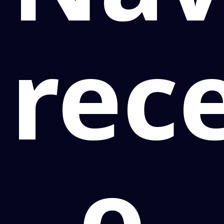
rec
o