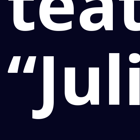
teat
“Jul