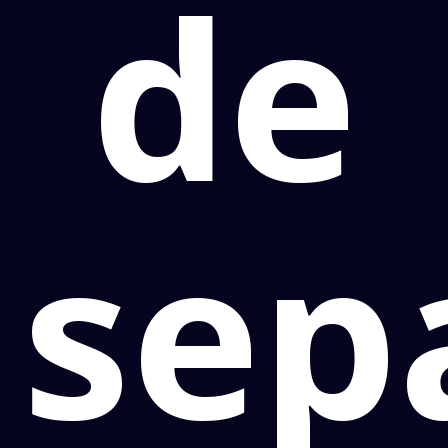
de
sep