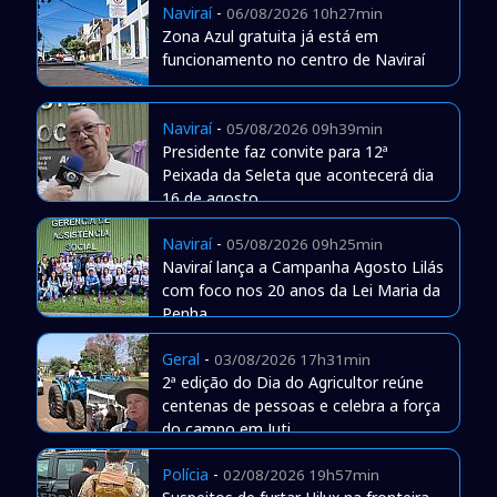
Naviraí
-
06/08/2026 10h27min
Zona Azul gratuita já está em
funcionamento no centro de Naviraí
Naviraí
-
05/08/2026 09h39min
Presidente faz convite para 12ª
Peixada da Seleta que acontecerá dia
16 de agosto
Naviraí
-
05/08/2026 09h25min
Naviraí lança a Campanha Agosto Lilás
com foco nos 20 anos da Lei Maria da
Penha
Geral
-
03/08/2026 17h31min
2ª edição do Dia do Agricultor reúne
centenas de pessoas e celebra a força
do campo em Juti
Polícia
-
02/08/2026 19h57min