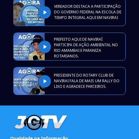
VEREADOR DESTACA A PARTICIPAÇÃO
play_arrow
DO GOVERNO FEDERAL NA ESCOLA DE
TEMPO INTEGRAL AQUI EM NAVIRAI
PREFEITO AQUI DE NAVIRAÍ
PARTICIPA DE AÇÃO AMBIENTAL NO
play_arrow
RIO AMAMBAI E PARANIZA
ROTARIANOS.
PRESIDENTE DO ROTARY CLUB DE
play_arrow
NAVIRAI FALA DE MAIS UM RALLY DO
LIXO E AGRADECE PARCEIROS.
Qualidade na Informação