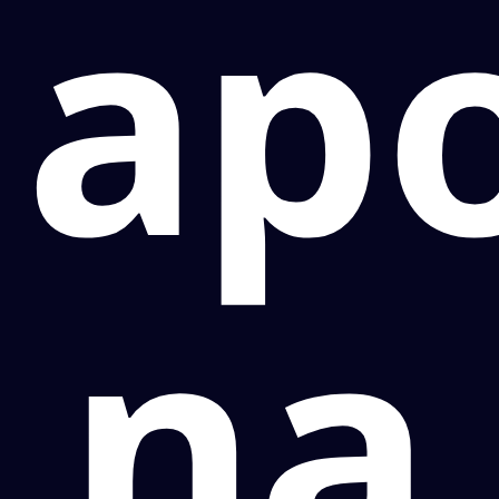
ap
na