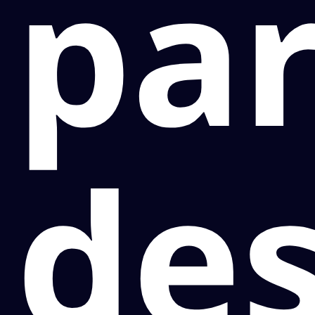
pa
des