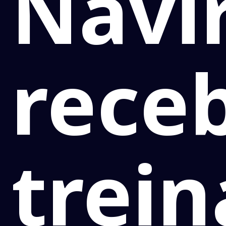
Navir
rece
trei