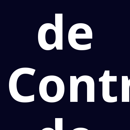
de
Cont