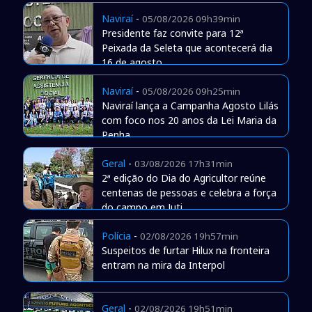
Naviraí
-
05/08/2026 09h39min
Presidente faz convite para 12ª
Peixada da Seleta que acontecerá dia
16 de agosto
Naviraí
-
05/08/2026 09h25min
Naviraí lança a Campanha Agosto Lilás
com foco nos 20 anos da Lei Maria da
Penha
Geral
-
03/08/2026 17h31min
2ª edição do Dia do Agricultor reúne
centenas de pessoas e celebra a força
do campo em Juti
Polícia
-
02/08/2026 19h57min
Suspeitos de furtar Hilux na fronteira
entram na mira da Interpol
Geral
-
02/08/2026 19h51min