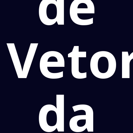
de
Veto
da