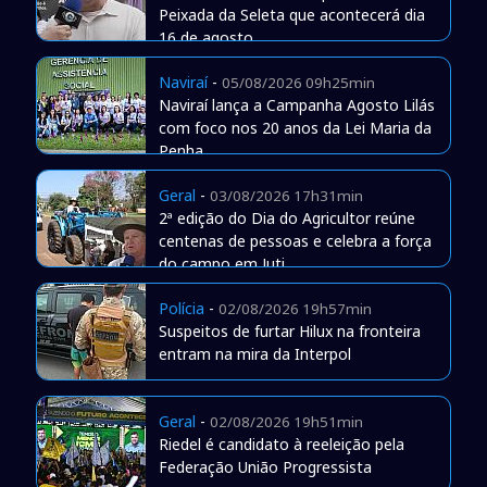
Peixada da Seleta que acontecerá dia
16 de agosto
Naviraí
-
05/08/2026 09h25min
Naviraí lança a Campanha Agosto Lilás
com foco nos 20 anos da Lei Maria da
Penha
Geral
-
03/08/2026 17h31min
2ª edição do Dia do Agricultor reúne
centenas de pessoas e celebra a força
do campo em Juti
Polícia
-
02/08/2026 19h57min
Suspeitos de furtar Hilux na fronteira
entram na mira da Interpol
Geral
-
02/08/2026 19h51min
Riedel é candidato à reeleição pela
Federação União Progressista