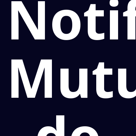
Noti
Mutu
do