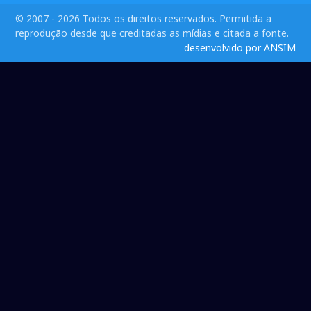
© 2007 - 2026 Todos os direitos reservados. Permitida a
reprodução desde que creditadas as mídias e citada a fonte.
desenvolvido por ANSIM