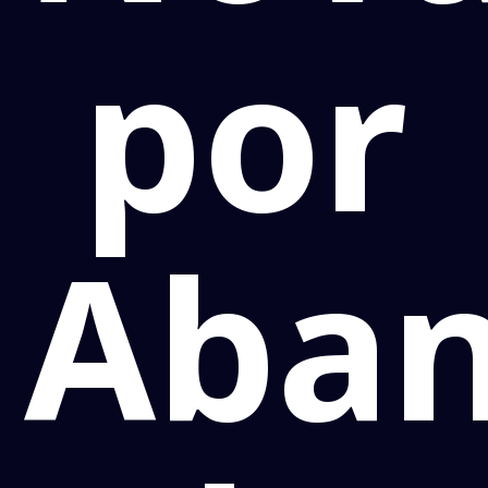
por
Aba