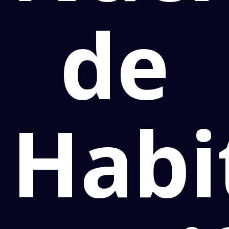
de
Habi