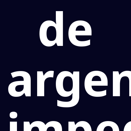
de
argen
impe