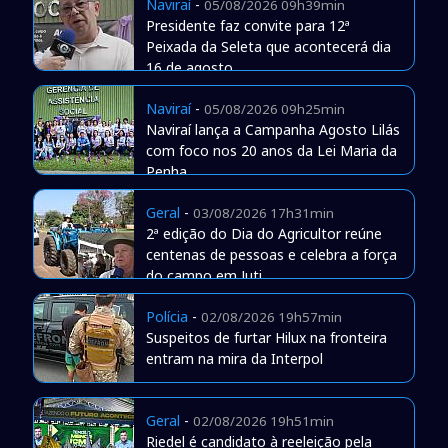
Naviraí
-
05/08/2026 09h39min
Presidente faz convite para 12ª
Peixada da Seleta que acontecerá dia
16 de agosto
Naviraí
-
05/08/2026 09h25min
Naviraí lança a Campanha Agosto Lilás
com foco nos 20 anos da Lei Maria da
Penha
Geral
-
03/08/2026 17h31min
2ª edição do Dia do Agricultor reúne
centenas de pessoas e celebra a força
do campo em Juti
Polícia
-
02/08/2026 19h57min
Suspeitos de furtar Hilux na fronteira
entram na mira da Interpol
Geral
-
02/08/2026 19h51min
Riedel é candidato à reeleição pela