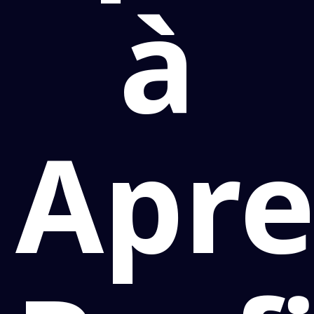
à
Apr