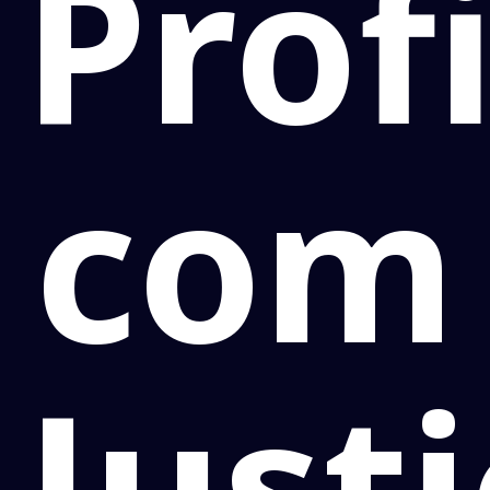
Prof
com
Just