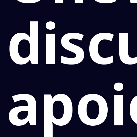
disc
apoi