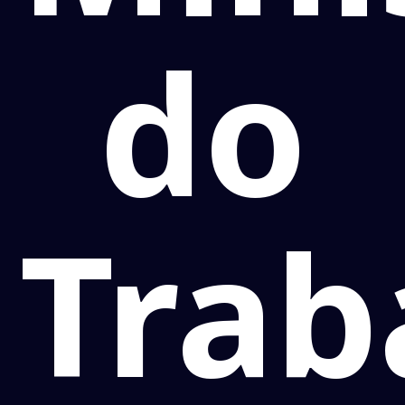
do
Trab