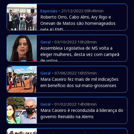
-
Especiais
21/12/2022 09h49min
Roberto Orro, Cabo Almi, Ary Rigo e
Onevan de Matos são homenageados
pela ALEMS
-
Geral
03/10/2022 10h28min
Assembleia Legislativa de MS volta a
eleger mulheres, desta vez com campeã
de votos
-
Geral
07/06/2022 16h55min
Mara Caseiro fez mais de mil indicações
em benefício dos sul-mato-grossenses
-
Geral
01/02/2022 14h08min
Mara Caseiro é reconduzida à liderança do
governo Reinaldo na Alems