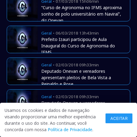
-
Geral
07/03/2018 15h06min
“Curso de Agronomia no IFMS aproxima
sonho de polo universitário em Naviraí”,
diz Onevan
-
Geral
06/03/2018 13h43min
Prefeito Izauri participou de Aula
Inaugural do Curso de Agronomia do
IFMS
-
Geral
02/03/2018 09h33min
Deputado Onevan e vereadores
apresentam pleitos de Bela Vista a
Reinaldo e Rose
-
Geral
02/03/2018 09h33min
Deputado Onevan e vereadores
apresentam pleitos de Bela Vista a
Usamos os cookies e dados de navegação
Reinaldo e Rose
visando proporcionar uma melhor experiência
ACEITAR
durante o uso do site. Ao continuar, você
-
Geral
28/02/2018 14h15min
concorda com nossa
Política de Privacidade
.
Rotary de Naviraí realiza a 14ª Edição do