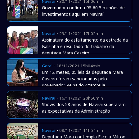
-
Naviraí
30/11/2021 15h06min
Governador confirma R$ 60,5 milhões de
investimentos aqui em Naviraí
-
Naviraí
29/11/2021 17h02min
Assinatura do asfaltamento da estrada da
Balsinha é resultado do trabalho da
deputada Mara Caseiro
-
Geral
18/11/2021 15h04min
Em 12 meses, 05 leis da deputada Mara
Caseiro foram sancionadas pelo
governador Reinaldo Azambuja
-
Naviraí
16/11/2021 20h50min
Shows dos 58 anos de Naviraí superaram
as expectativas da Administração
-
Naviraí
08/11/2021 11h54min
Deputada Mara contempla Escola Milton