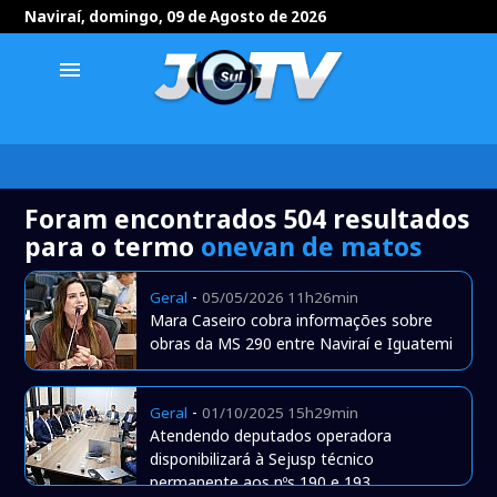
Naviraí, domingo, 09 de Agosto de 2026
menu
Foram encontrados 504 resultados
para o termo
onevan de matos
-
Geral
05/05/2026 11h26min
Mara Caseiro cobra informações sobre
obras da MS 290 entre Naviraí e Iguatemi
-
Geral
01/10/2025 15h29min
Atendendo deputados operadora
disponibilizará à Sejusp técnico
permanente aos nºs 190 e 193