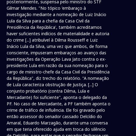
posteriormente, suspensa pelo ministro do STF
Gilmar Mendes. "No tópico 'embaraço à
investigação mediante a nomeação de Luiz Inácio
Lula da Silva para a chefia da Casa Civil da
Presidência da República', também acreditamos
haver suficientes indícios de materialidade e autoria
do crime [...] atribuível à Dilma Rousseff e Luiz
Inácio Lula da Silva, uma vez que ambos, de forma
consciente, impuseram embaraços ao avanço das
investigações da Operação Lava Jato contra o ex-
presidente Lula em razão da sua nomeação para o
cargo de ministro-chefe da Casa Civil da Presidência
da República", diz trecho do relatório. "A nomeação
de Lula caracteriza obstrução de Justiça. [...] O
conjunto probatório (contra Dilma, Lula e
Mercadante) foi suficiente", aponta o delegado da
PF. No caso de Mercadante, a PF também aponta o
crime de tráfico de influência. Ele foi gravado pelo
então assessor do senador cassado Delcídio do
Amaral, Eduardo Marzagão, durante uma conversa
em que teria oferecido ajuda em troca do silêncio
de Delcídio, para evitar que o senador fechasse um