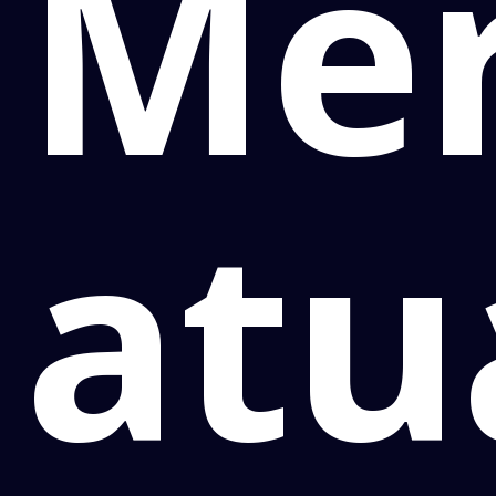
Mer
at