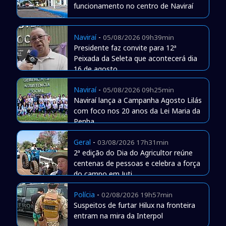
funcionamento no centro de Naviraí
Naviraí
-
05/08/2026 09h39min
Presidente faz convite para 12ª
Peixada da Seleta que acontecerá dia
16 de agosto
Naviraí
-
05/08/2026 09h25min
Naviraí lança a Campanha Agosto Lilás
com foco nos 20 anos da Lei Maria da
Penha
Geral
-
03/08/2026 17h31min
2ª edição do Dia do Agricultor reúne
centenas de pessoas e celebra a força
do campo em Juti
Polícia
-
02/08/2026 19h57min
Suspeitos de furtar Hilux na fronteira
entram na mira da Interpol