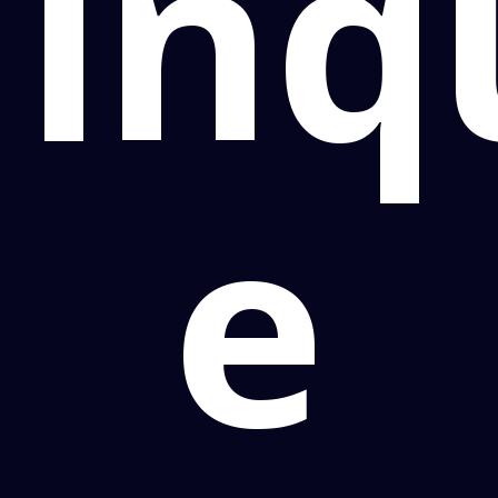
inq
e