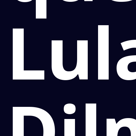
Lul
Dil