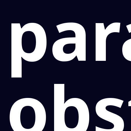
par
obs