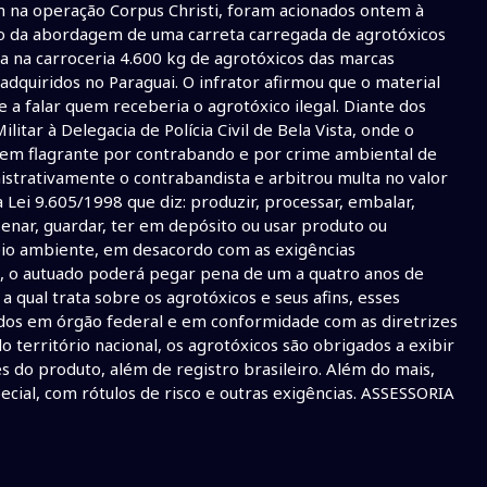
ham na operação Corpus Christi, foram acionados ontem à
azão da abordagem de uma carreta carregada de agrotóxicos
ha na carroceria 4.600 kg de agrotóxicos das marcas
m adquiridos no Paraguai. O infrator afirmou que o material
 a falar quem receberia o agrotóxico ilegal. Diante dos
itar à Delegacia de Polícia Civil de Bela Vista, onde o
o em flagrante por contrabando e por crime ambiental de
strativamente o contrabandista e arbitrou multa no valor
 Lei 9.605/1998 que diz: produzir, processar, embalar,
zenar, guardar, ter em depósito ou usar produto ou
eio ambiente, em desacordo com as exigências
o, o autuado poderá pegar pena de um a quatro anos de
a qual trata sobre os agrotóxicos e seus afins, esses
dos em órgão federal e em conformidade com as diretrizes
 território nacional, os agrotóxicos são obrigados a exibir
s do produto, além de registro brasileiro. Além do mais,
ecial, com rótulos de risco e outras exigências. ASSESSORIA