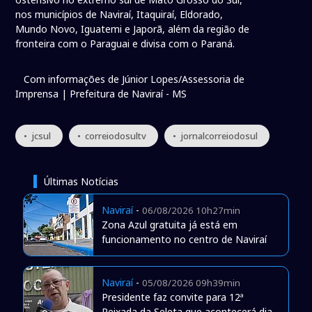
nos municípios de Naviraí, Itaquiraí, Eldorado,
Mundo Novo, Iguatemi e Japorã, além da região de
fronteira com o Paraguai e divisa com o Paraná.
Com informações de Júnior Lopes/Assessoria de
Imprensa | Prefeitura de Naviraí - MS
• jcsul
• correiodosultv
• jornalcorreiodosul
Últimas Notícias
Naviraí
-
06/08/2026 10h27min
Zona Azul gratuita já está em
funcionamento no centro de Naviraí
Naviraí
-
05/08/2026 09h39min
Presidente faz convite para 12ª
Peixada da Seleta que acontecerá dia