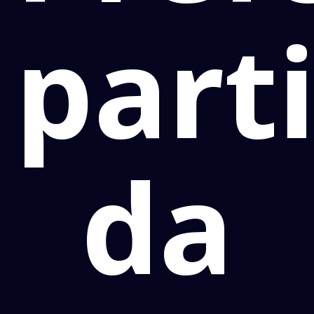
part
da