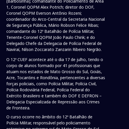
(Barbosinha); comandante do Policiamento de Área
1, Coronel QOPM Alex Potrich; diretor do DOF,
Coronel QOPM Everson Antônio Rozeni;
coordenador do Arco-Central da Secretaria Nacional
de Segurança Pública, Mário Robson Felice Ribas;
comandante do 12º Batalhão de Polícia Militar,
Tenente-Coronel QOPM João Paulo Chink; e do
Delegado Chefe da Delegacia de Polícia Federal de
Naviraí, Nilson Zoccarato Zanzarin Ribeiro Negrão.
O 12º CUEF acontece até o dia 17 de julho, tendo o
corpo de alunos formado por 41 profissionais que
atuam nos estados de Mato Grosso do Sul, Goiás,
Acre, Tocantins e Rondônia, pertencentes a diversas
forças policiais, como Polícia Militar, Polícia Civil,
Polícia Rodoviária Federal, Polícia Federal do
Exército Brasileiro e também do DOF E DEFRON –
Delegacia Especializada de Repressão aos Crimes
de Fronteira.
O curso ocorre no âmbito do 12º Batalhão de
Polícia Militar, responsável pelo policiamento
ostensivo no extremo sul de Mato Grosso do Sul,