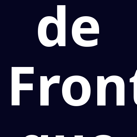
de
Fron