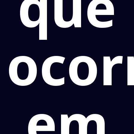
que
ocor
em