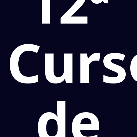
12ª
Curs
de