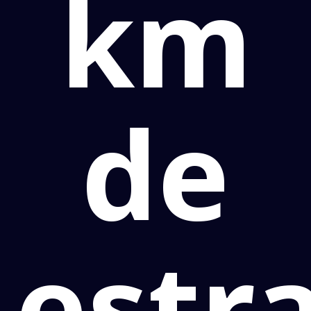
km
de
estr