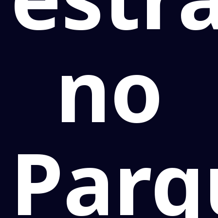
no
Parq