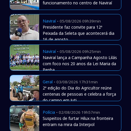
funcionamento no centro de Naviraí
Naviraí
-
05/08/2026 09h39min
Presidente faz convite para 12ª
Peixada da Seleta que acontecerá dia
16 de agosto
Naviraí
-
05/08/2026 09h25min
Naviraí lança a Campanha Agosto Lilás
com foco nos 20 anos da Lei Maria da
Penha
Geral
-
03/08/2026 17h31min
2ª edição do Dia do Agricultor reúne
centenas de pessoas e celebra a força
do campo em Juti
Polícia
-
02/08/2026 19h57min
Suspeitos de furtar Hilux na fronteira
entram na mira da Interpol