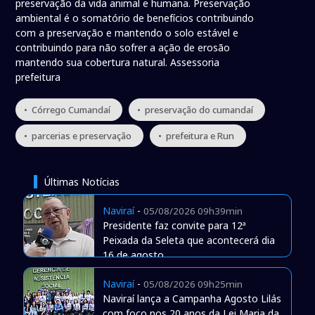
preservação da vida animal e humana. Preservação
ambiental é o somatório de benefícios contribuindo
com a preservação e mantendo o solo estável e
contribuindo para não sofrer a ação de erosão
mantendo sua cobertura natural. Assessoria
prefeitura
• Córrego Cumandaí
• preservação do cumandaí
• parcerias e preservação
• prefeitura e Run
Últimas Notícias
Naviraí
-
05/08/2026 09h39min
Presidente faz convite para 12ª
Peixada da Seleta que acontecerá dia
16 de agosto
Naviraí
-
05/08/2026 09h25min
Naviraí lança a Campanha Agosto Lilás
com foco nos 20 anos da Lei Maria da