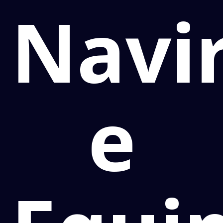
Navir
e