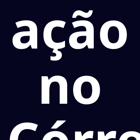
ação
no
Córr