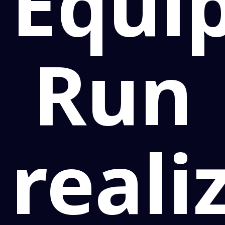
Equi
Run
real