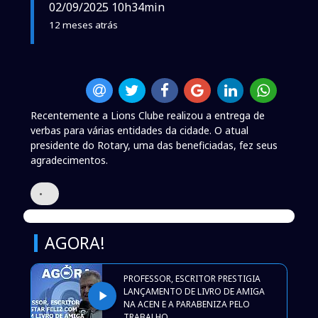
02/09/2025 10h34min
12 meses atrás
Recentemente a Lions Clube realizou a entrega de
verbas para várias entidades da cidade. O atual
presidente do Rotary, uma das beneficiadas, fez seus
agradecimentos.
•
AGORA!
PROFESSOR, ESCRITOR PRESTIGIA
LANÇAMENTO DE LIVRO DE AMIGA
play_arrow
NA ACEN E A PARABENIZA PELO
TRABALHO.