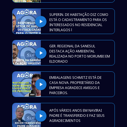
SUPERIN. DE HABITAÇÃO DIZ COMO
ESTÁ O CADASTRAMENTO PARA OS
play_arrow
INTERESSADOS NO RESIDENCIAL
INTERLAGOS l
GER. REGIONAL DA SANESUL
DESTACA AÇÃO AMBIENTAL
play_arrow
REALIZADA NO PORTO MORUMBI EM
ELDORADO
EMBALAGENS SCHMITZ ESTÁ DE
CASA NOVA. PROPRIETÁRIO DA
play_arrow
EMPRESA AGRADECE AMIGOS E
PARCEIROS.
APÓS VÁRIOS ANOS EM NAVIRAI
play_arrow
PADRE É TRANSFERIDO E FAZ SEUS
AGRADECIMENTOS