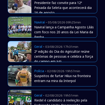
Presidente faz convite para 12ª
Peixada da Seleta que acontecerá dia
16 de agosto
Naviraí
-
05/08/2026 09h25min
Naviraí lança a Campanha Agosto Lilás
com foco nos 20 anos da Lei Maria da
Penha
Geral
-
03/08/2026 17h31min
2ª edição do Dia do Agricultor reúne
centenas de pessoas e celebra a força
do campo em Juti
Polícia
-
02/08/2026 19h57min
Suspeitos de furtar Hilux na fronteira
entram na mira da Interpol
Geral
-
02/08/2026 19h51min
Riedel é candidato à reeleição pela