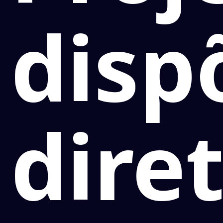
disp
diret