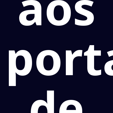
aos
port
de