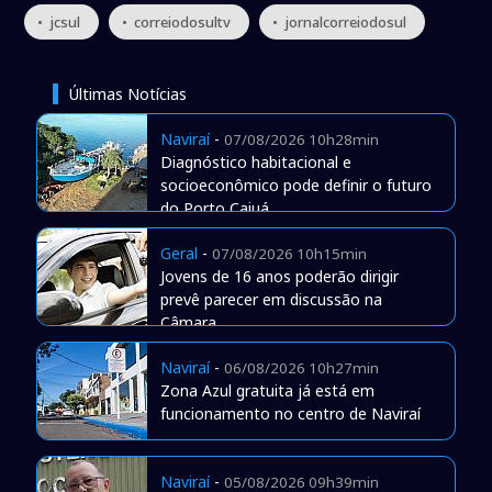
• jcsul
• correiodosultv
• jornalcorreiodosul
Últimas Notícias
Naviraí
-
07/08/2026 10h28min
Diagnóstico habitacional e
socioeconômico pode definir o futuro
do Porto Caiuá
Geral
-
07/08/2026 10h15min
Jovens de 16 anos poderão dirigir
prevê parecer em discussão na
Câmara
Naviraí
-
06/08/2026 10h27min
Zona Azul gratuita já está em
funcionamento no centro de Naviraí
Naviraí
-
05/08/2026 09h39min