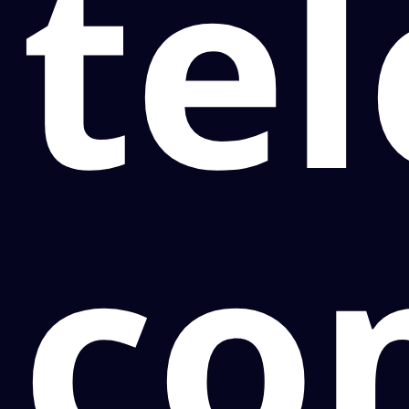
te
co