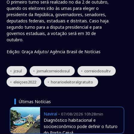
O primeiro turno será realizado no dia 2 de outubro,
quando os eleitores irão às urnas para eleger o
presidente da República, governadores, senadores,
deputados federais, estaduais e distritais. Caso haja
segundo turno para a disputa presidencial e para
governos estaduais, a votação será em 30 de
outubro.
Edição: Graça Adjuto/ Agência Brasil de Notícias
• jcsul
• jornalcorreiodosul
• correiodosultv
• eleiçoes2022
• horarioeleitoralgratuito
Últimas Notícias
Naviraí
-
07/08/2026 10h28min
Diagnóstico habitacional e
socioeconômico pode definir o futuro
do Porto Caiuá