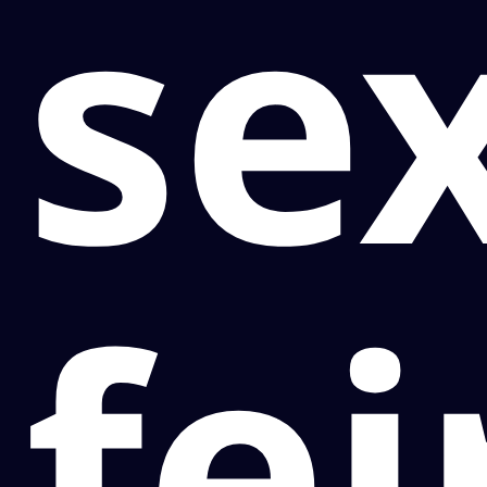
se
fei