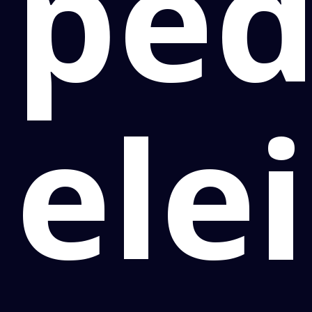
pe
ele