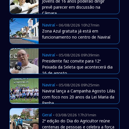
Jovens de 16 anos poderão dirigir
prevê parecer em discussão na
Câmara
Naviraí
-
06/08/2026 10h27min
Zona Azul gratuita já está em
funcionamento no centro de Naviraí
Naviraí
-
05/08/2026 09h39min
Presidente faz convite para 12ª
Peixada da Seleta que acontecerá dia
16 de agosto
Naviraí
-
05/08/2026 09h25min
Naviraí lança a Campanha Agosto Lilás
com foco nos 20 anos da Lei Maria da
Penha
Geral
-
03/08/2026 17h31min
2ª edição do Dia do Agricultor reúne
centenas de pessoas e celebra a força