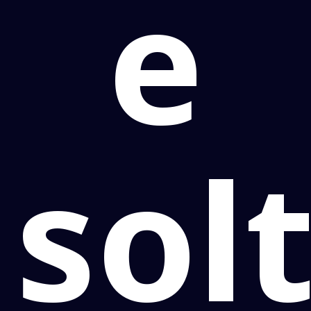
e
sol