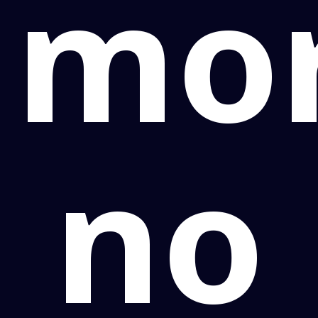
mor
no