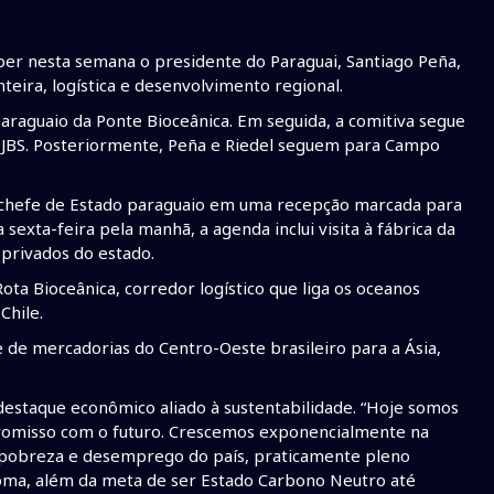
ber nesta semana o presidente do Paraguai, Santiago Peña,
ira, logística e desenvolvimento regional.
 paraguaio da Ponte Bioceânica. Em seguida, a comitiva segue
da JBS. Posteriormente, Peña e Riedel seguem para Campo
 chefe de Estado paraguaio em uma recepção marcada para
sexta-feira pela manhã, a agenda inclui visita à fábrica da
privados do estado.
Rota Bioceânica, corredor logístico que liga os oceanos
 Chile.
 de mercadorias do Centro-Oeste brasileiro para a Ásia,
estaque econômico aliado à sustentabilidade. “Hoje somos
romisso com o futuro. Crescemos exponencialmente na
 pobreza e desemprego do país, praticamente pleno
oma, além da meta de ser Estado Carbono Neutro até