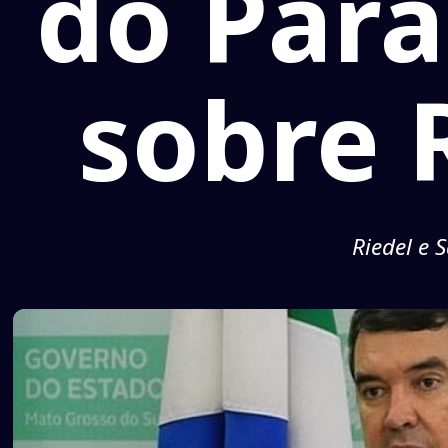
do Par
sobre 
Riedel e 