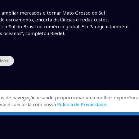
a ampliar mercados e tornar Mato Grosso do Sul
a do escoamento, encurta distâncias e reduz custos,
ro-Sul do Brasil no comércio global. E o Paraguai também
s oceanos”, completou Riedel.
ânica
os de navegação visando proporcionar uma melhor experiência
r, você concorda com nossa
Política de Privacidade
.