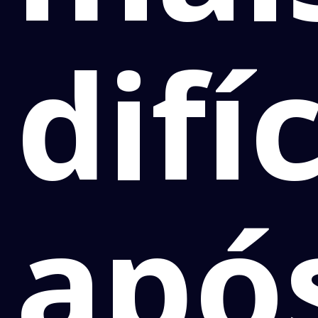
difíc
apó