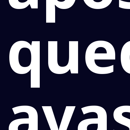
que
ava