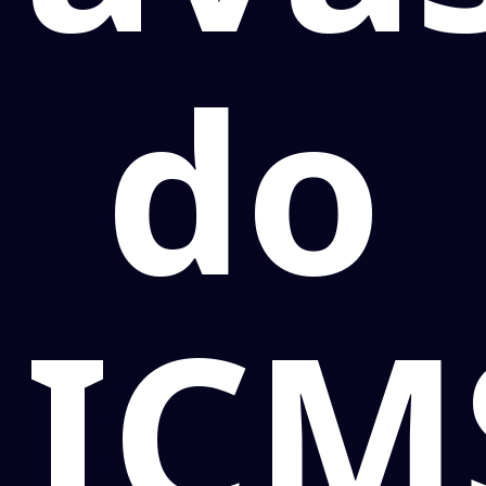
do
ICM