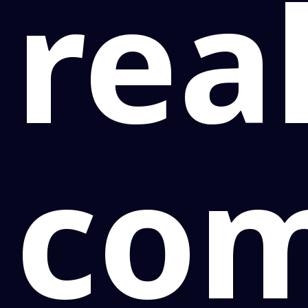
rea
co