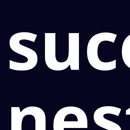
suc
nes