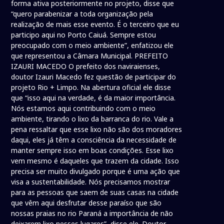
forma ativa posteriormente no projeto, disse que
“quero parabenizar a toda organização pela
realização de mais esse evento. É o terceiro que eu
participo aqui no Porto Caiuá. Sempre estou
preocupado com o meio ambiente”, enfatizou ele
que representou a Câmara Municipal. PREFEITO
IZAURI MACEDO O prefeito dos naviraienses,
doutor Izauri Macedo fez questão de participar do
projeto Rio + Limpo. Na abertura oficial ele disse
que “isso aqui na verdade, é da maior importância.
Nós estamos aqui contribuindo com o meio
ambiente, tirando o lixo da barranca do rio. Vale a
pena ressaltar que esse lixo não são dos moradores
daqui, eles já têm a consciência da necessidade de
manter sempre isso em boas condições. Esse lixo
vem mesmo é daqueles que trazem da cidade. Isso
precisa ser muito divulgado porque é uma ação que
visa a sustentabilidade. Nós precisamos mostrar
para as pessoas que saem de suas casas na cidade
que vêm aqui desfrutar desse paraíso que são
nossas praias no rio Paraná a importância de não
deixarem lixo nesses lugares”, disse ele. Doutor