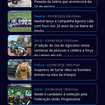
Peixada da Seleta que acontecerá dia
16 de agosto
Naviraí
-
05/08/2026 09h25min
Naviraí lança a Campanha Agosto Lilás
com foco nos 20 anos da Lei Maria da
Penha
Geral
-
03/08/2026 17h31min
2ª edição do Dia do Agricultor reúne
centenas de pessoas e celebra a força
do campo em Juti
Polícia
-
02/08/2026 19h57min
Suspeitos de furtar Hilux na fronteira
entram na mira da Interpol
Geral
-
02/08/2026 19h51min
Riedel é candidato à reeleição pela
Federação União Progressista