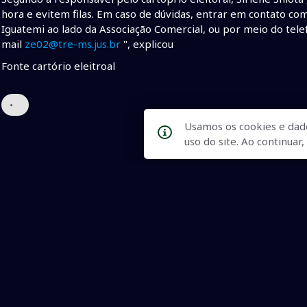
hora e evitem filas. Em caso de dúvidas, entrar em contato com 
Iguatemi ao lado da Associação Comercial, ou por meio do te
mail
ze02@tre-ms.jus.br
", explicou
Fonte cartório eleitroal
•
Usamos os cookies e dad
uso do site. Ao continua
Qualidade na Informação
As principais notícias, as mais relevantes, a todo o tempo, at
informado.