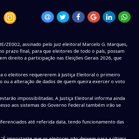
TRE/ZE002, assinado pelo juiz eleitoral Marcelo G. Marques,
o prazo final, para que eleitores de todo o país, possam
irem direito a participação nas Eleições Gerais 2026, que
 o eleitores requererem à Justiça Eleitoral o primeiro
ico ou a alteração de dados de quem queira exercer o voto
tarão impossibilitadas. A Justiça Eleitoral informa ainda
cesso aos sistemas do Governo Federal também irão se
diferenciados até referida data, tendo funcionamento das
 ,"É importante que os eleitores não deixem para a última