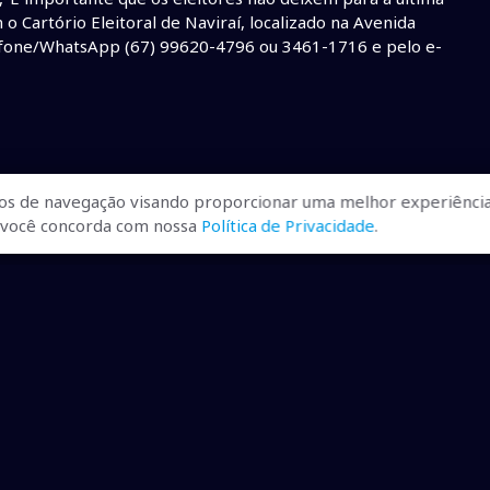
o Cartório Eleitoral de Naviraí, localizado na Avenida
lefone/WhatsApp (67) 99620-4796 ou 3461-1716 e pelo e-
os de navegação visando proporcionar uma melhor experiência
r, você concorda com nossa
Política de Privacidade
.
ualizadas, pra você ficar bem