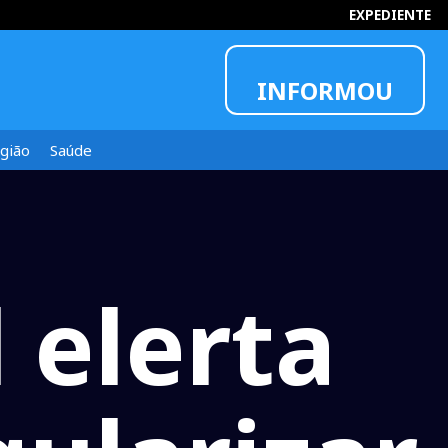
10:14:49
EXPEDIENTE
INFORMOU
gião
Saúde
l elerta