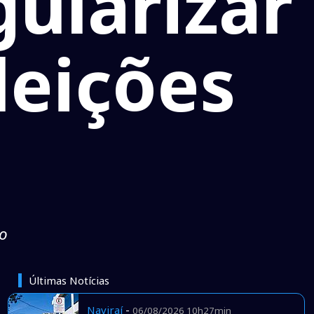
gularizar
leições
io
Últimas Notícias
Naviraí
-
06/08/2026 10h27min