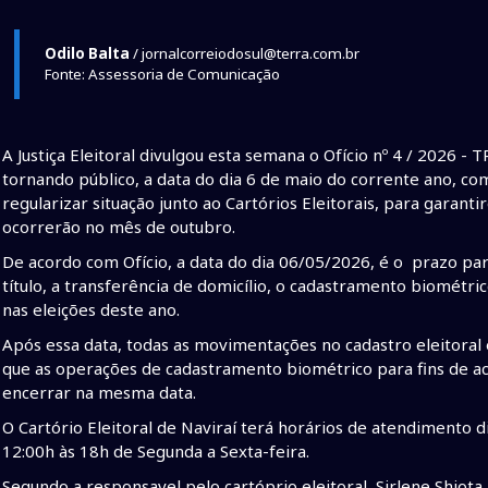
Odilo Balta
/ jornalcorreiodosul@terra.com.br
Fonte: Assessoria de Comunicação
A Justiça Eleitoral divulgou esta semana o Ofício nº 4 / 2026 - 
tornando público, a data do dia 6 de maio do corrente ano, com
regularizar situação junto ao Cartórios Eleitorais, para garant
ocorrerão no mês de outubro.
De acordo com Ofício, a data do dia 06/05/2026, é o prazo para
título, a transferência de domicílio, o cadastramento biométr
nas eleições deste ano.
Após essa data, todas as movimentações no cadastro eleitoral es
que as operações de cadastramento biométrico para fins de a
encerrar na mesma data.
O Cartório Eleitoral de Naviraí terá horários de atendimento 
12:00h às 18h de Segunda a Sexta-feira.
Segundo a responsavel pelo cartóprio eleitoral, Sirlene Shiota