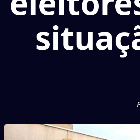
eleitore
situaç
P