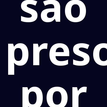
são
pres
por