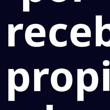
rece
prop