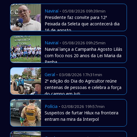
Naviraí
-
05/08/2026 09h39min
Presidente faz convite para 12ª
Peixada da Seleta que acontecerá dia
16 de agosto
Naviraí
-
05/08/2026 09h25min
Naviraí lança a Campanha Agosto Lilás
com foco nos 20 anos da Lei Maria da
Penha
Geral
-
03/08/2026 17h31min
2ª edição do Dia do Agricultor reúne
centenas de pessoas e celebra a força
do campo em Juti
Polícia
-
02/08/2026 19h57min
Suspeitos de furtar Hilux na fronteira
entram na mira da Interpol