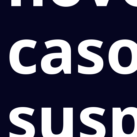
cas
sus