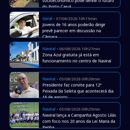
socioeconômico pode definir o futuro
do Porto Caiuá
Geral
-
07/08/2026 10h15min
Jovens de 16 anos poderão dirigir
prevê parecer em discussão na
Câmara
Naviraí
-
06/08/2026 10h27min
Zona Azul gratuita já está em
funcionamento no centro de Naviraí
Naviraí
-
05/08/2026 09h39min
Presidente faz convite para 12ª
Peixada da Seleta que acontecerá dia
16 de agosto
Naviraí
-
05/08/2026 09h25min
Naviraí lança a Campanha Agosto Lilás
com foco nos 20 anos da Lei Maria da
Penha