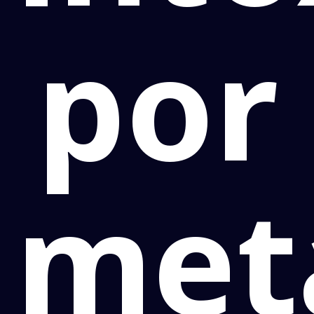
por
met