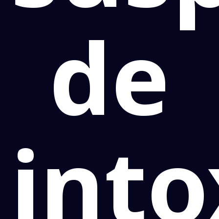
de
into