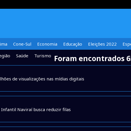
lima
Cone-Sul
Economia
Educação
Eleições 2022
Espe
egião
Saúde
Turismo
Foram encontrados 6
hões de visualizações nas mídias digitais
fantil Naviraí busca reduzir filas