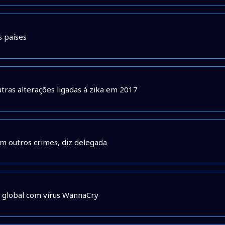
s países
utras alterações ligadas à zika em 2017
em outros crimes, diz delegada
e global com vírus WannaCry