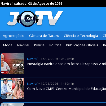
Naviraí, sábado, 08 de Agosto de 2026
Agronegócio
Câmara de Tacuru
Ciência e Tecnologia
C
Moda
Naviraí
Polícia
Política
Publicações Oficiais
R
-
Naviraí
14/07/2026 10h27min
Nostalgia naviraiense em fotos ultrapassa 2 mil
-
Naviraí
19/03/2026 11h19min
Com Novo CMEI-Centro Municipal de Educação In