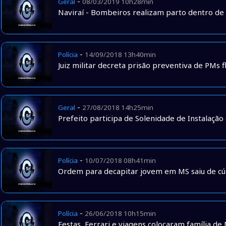
-
Geral
08/03/2019 10h28min
Naviraí - Bombeiros realizam parto dentro de 
-
Polícia
14/09/2018 13h40min
Juiz militar decreta prisão preventiva de PMs 
-
Geral
27/08/2018 14h25min
Prefeito participa de Solenidade de Instalação 
-
Polícia
10/07/2018 08h41min
Ordem para decapitar jovem em MS saiu de cú
-
Polícia
26/06/2018 10h15min
Festas, Ferrari e viagens colocaram família d