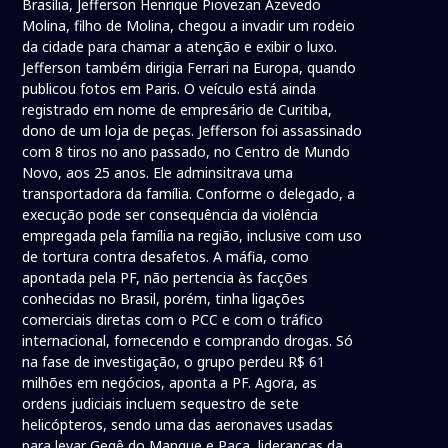
Brasília, Jefferson Henrique Piovezan Azevedo
Molina, filho de Molina, chegou a invadir um rodeio
da cidade para chamar a atenção e exibir o luxo.
Jefferson também dirigia Ferrari na Europa, quando
publicou fotos em Paris. O veículo está ainda
registrado em nome de empresário de Curitiba,
dono de um loja de peças. Jefferson foi assassinado
com 8 tiros no ano passado, no Centro de Mundo
Novo, aos 25 anos. Ele adminsitrava uma
transportadora da família. Conforme o delegado, a
execução pode ser consequência da violência
empregada pela família na região, inclusive com uso
de tortura contra desafetos. A máfia, como
apontada pela PF, não pertencia às facções
conhecidas no Brasil, porém, tinha ligações
comerciais diretas com o PCC e com o tráfico
internacional, fornecendo e comprando drogas. Só
na fase de investigação, o grupo perdeu R$ 61
milhões em negócios, aponta a PF. Agora, as
ordens judiciais incluem sequestro de sete
helicópteros, sendo uma das aeronaves usadas
para levar Gegê do Mangue e Paca, lideranças da