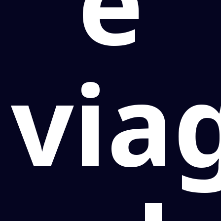
e
via