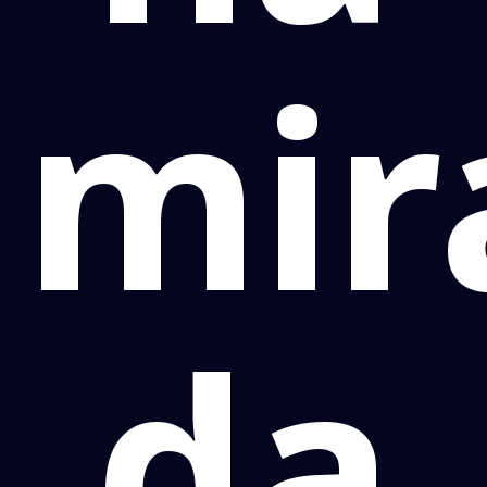
mir
da