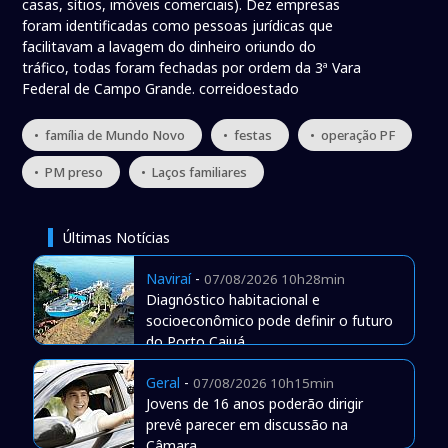
casas, sítios, imóveis comerciais). Dez empresas
foram identificadas como pessoas jurídicas que
facilitavam a lavagem do dinheiro oriundo do
tráfico, todas foram fechadas por ordem da 3ª Vara
Federal de Campo Grande. correidoestado
• família de Mundo Novo
• festas
• operação PF
• PM preso
• Laços familiares
Últimas Notícias
Naviraí
-
07/08/2026 10h28min
Diagnóstico habitacional e
socioeconômico pode definir o futuro
do Porto Caiuá
Geral
-
07/08/2026 10h15min
Jovens de 16 anos poderão dirigir
prevê parecer em discussão na
Câmara