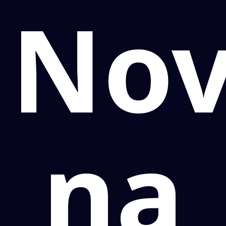
No
na