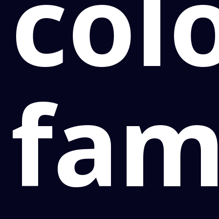
col
fam