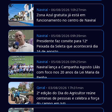
Naviraí
-
06/08/2026 10h27min
Zona Azul gratuita já está em
funcionamento no centro de Naviraí
Naviraí
-
05/08/2026 09h39min
Presidente faz convite para 12ª
Peixada da Seleta que acontecerá dia
16 de agosto
Naviraí
-
05/08/2026 09h25min
Naviraí lança a Campanha Agosto Lilás
com foco nos 20 anos da Lei Maria da
Penha
Geral
-
03/08/2026 17h31min
2ª edição do Dia do Agricultor reúne
centenas de pessoas e celebra a força
do campo em Juti