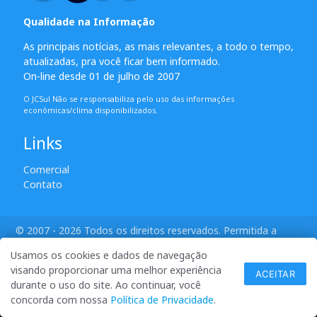
Qualidade na Informação
As principais notícias, as mais relevantes, a todo o tempo,
atualizadas, pra você ficar bem informado.
On-line desde 01 de julho de 2007
O JCSul Não se responsabiliza pelo uso das informações
econômicas/clima disponibilizados.
Links
Comercial
Contato
© 2007 - 2026 Todos os direitos reservados. Permitida a
reprodução desde que creditadas as mídias e citada a fonte.
Usamos os cookies e dados de navegação
desenvolvido por ANSIM
visando proporcionar uma melhor experiência
ACEITAR
durante o uso do site. Ao continuar, você
concorda com nossa
Política de Privacidade
.