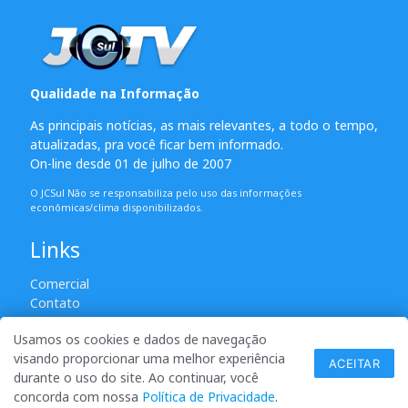
Qualidade na Informação
As principais notícias, as mais relevantes, a todo o tempo,
atualizadas, pra você ficar bem informado.
On-line desde 01 de julho de 2007
O JCSul Não se responsabiliza pelo uso das informações
econômicas/clima disponibilizados.
Links
Comercial
Contato
Usamos os cookies e dados de navegação
visando proporcionar uma melhor experiência
© 2007 - 2026 Todos os direitos reservados. Permitida a
ACEITAR
durante o uso do site. Ao continuar, você
reprodução desde que creditadas as mídias e citada a fonte.
concorda com nossa
Política de Privacidade
.
desenvolvido por ANSIM