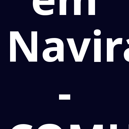
Navir
-