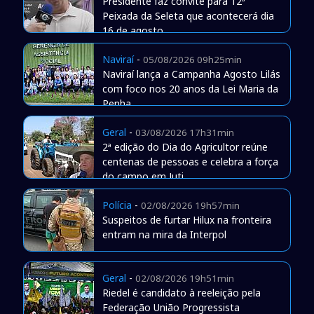
Presidente faz convite para 12ª
Peixada da Seleta que acontecerá dia
16 de agosto
Naviraí
-
05/08/2026 09h25min
Naviraí lança a Campanha Agosto Lilás
com foco nos 20 anos da Lei Maria da
Penha
Geral
-
03/08/2026 17h31min
2ª edição do Dia do Agricultor reúne
centenas de pessoas e celebra a força
do campo em Juti
Polícia
-
02/08/2026 19h57min
Suspeitos de furtar Hilux na fronteira
entram na mira da Interpol
Geral
-
02/08/2026 19h51min
Riedel é candidato à reeleição pela
Federação União Progressista