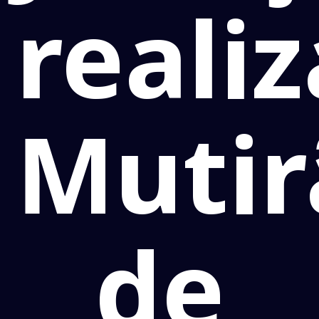
reali
Mutir
de