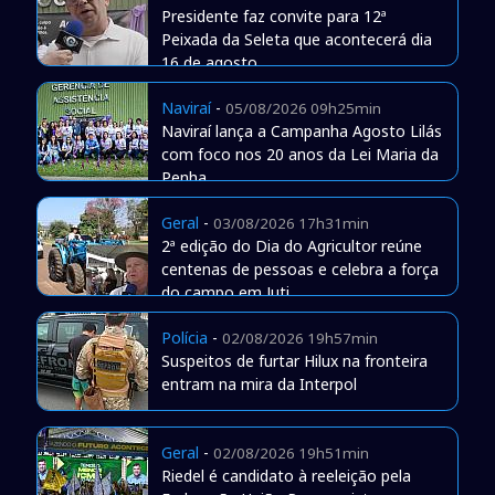
Presidente faz convite para 12ª
Peixada da Seleta que acontecerá dia
16 de agosto
Naviraí
-
05/08/2026 09h25min
Naviraí lança a Campanha Agosto Lilás
com foco nos 20 anos da Lei Maria da
Penha
Geral
-
03/08/2026 17h31min
2ª edição do Dia do Agricultor reúne
centenas de pessoas e celebra a força
do campo em Juti
Polícia
-
02/08/2026 19h57min
Suspeitos de furtar Hilux na fronteira
entram na mira da Interpol
Geral
-
02/08/2026 19h51min
Riedel é candidato à reeleição pela