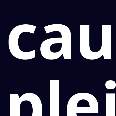
cau
ple