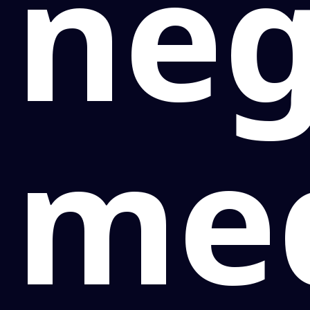
ne
me