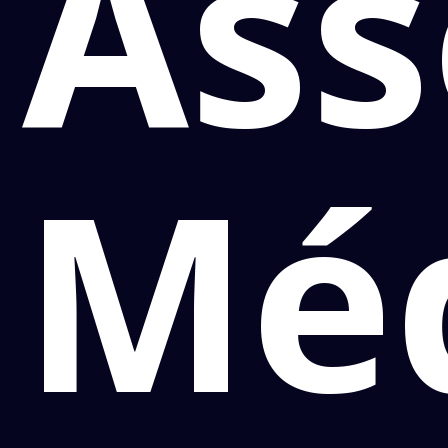
Ass
Mé