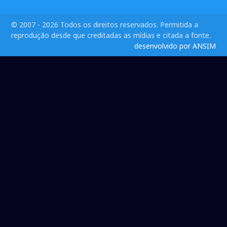
© 2007 - 2026 Todos os direitos reservados. Permitida a
reprodução desde que creditadas as mídias e citada a fonte.
desenvolvido por ANSIM