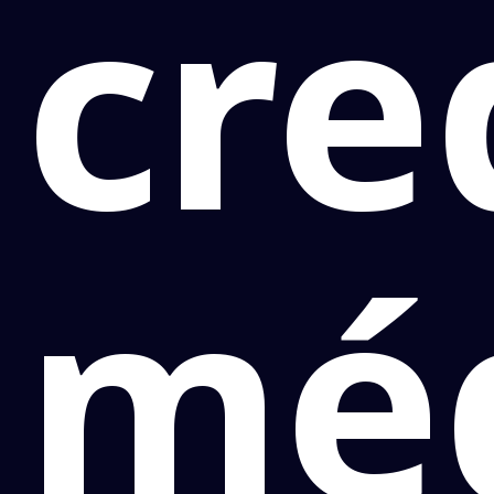
cre
mé