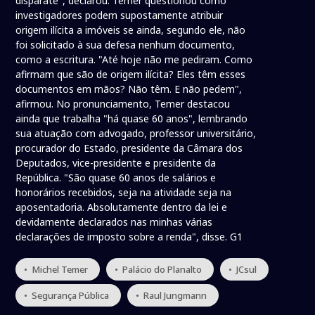
disparate", declarou. Temer questionou como
investigadores podem supostamente atribuir
origem ilícita a imóveis se ainda, segundo ele, não
foi solicitado à sua defesa nenhum documento,
como a escritura. "Até hoje não me pediram. Como
afirmam que são de origem ilícita? Eles têm esses
documentos em mãos? Não têm. E não pedem",
afirmou. No pronunciamento, Temer destacou
ainda que trabalha "há quase 60 anos", lembrando
sua atuação com advogado, professor universitário,
procurador do Estado, presidente da Câmara dos
Deputados, vice-presidente e presidente da
República. "São quase 60 anos de salários e
honorários recebidos, seja na atividade seja na
aposentadoria. Absolutamente dentro da lei e
devidamente declarados nas minhas várias
declarações de imposto sobre a renda", disse. G1
• Michel Temer
• Palácio do Planalto
• JCsul
• Segurança Pública
• Raul Jungmann