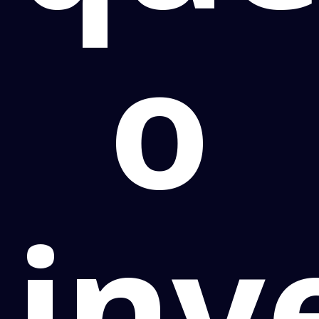
o
inv