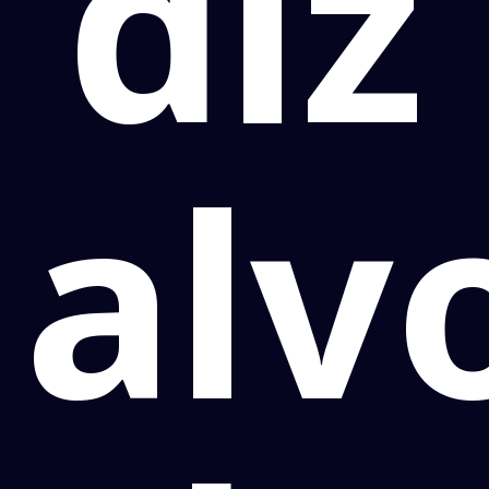
diz
alv