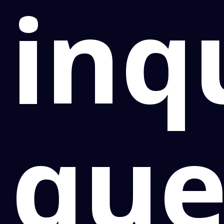
inq
qu