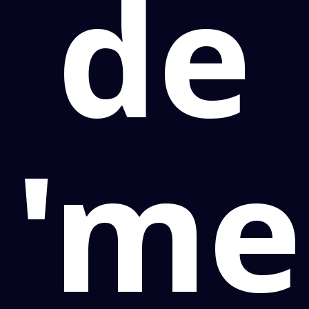
de
'me