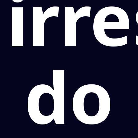
irr
do