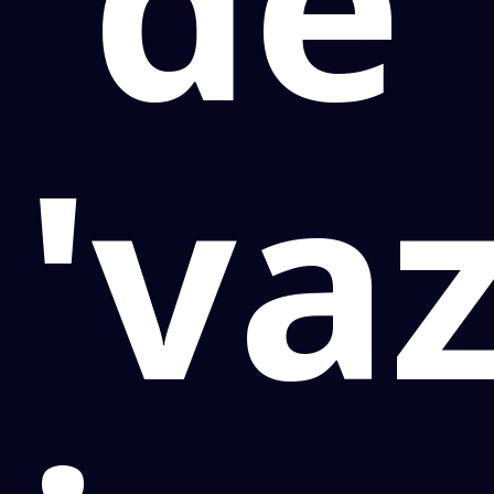
de
'va