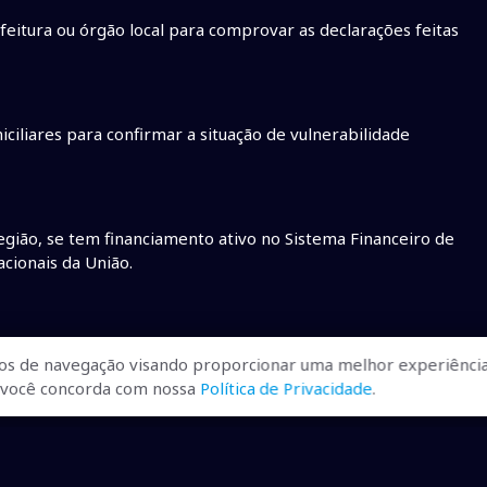
eitura ou órgão local para comprovar as declarações feitas
iciliares para confirmar a situação de vulnerabilidade
egião, se tem financiamento ativo no Sistema Financeiro de
cionais da União.
lquer cidadão faça denúncias se souber de irregularidades,
os de navegação visando proporcionar uma melhor experiência
ossuam bens imóveis.
r, você concorda com nossa
Política de Privacidade
.
 cadastros checados
• casas em Naviraí