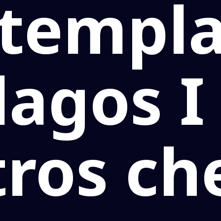
templ
lagos I
tros ch