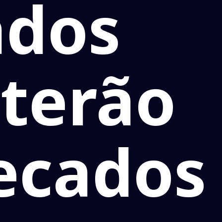
ados
 terão
ecados