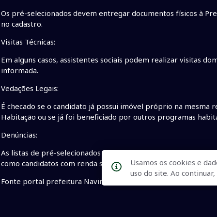
Os pré-selecionados devem entregar documentos físicos à Pref
no cadastro.
Visitas Técnicas:
Em alguns casos, assistentes sociais podem realizar visitas dom
informada.
Vedações Legais:
É checado se o candidato já possui imóvel próprio na mesma r
Habitação ou se já foi beneficiado por outros programas habita
Denúncias:
As listas de pré-selecionados são públicas, permitindo que qua
Usamos os cookies e dad
como candidatos com renda superior ao permitido ou que já p
uso do site. Ao continua
Fonte portal prefeitura Naviraí
• contemplados Interlagos I
• Interlagos I terão cadastros
•