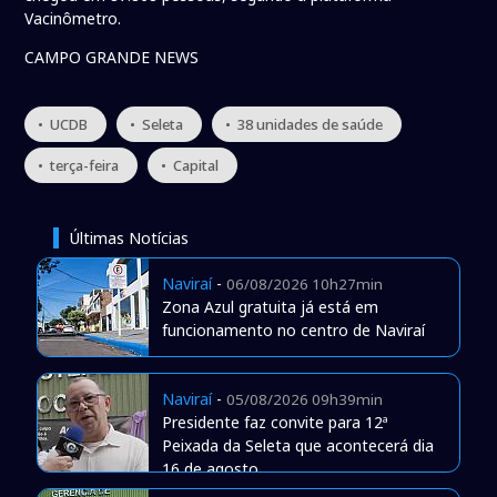
Vacinômetro.
CAMPO GRANDE NEWS
• UCDB
• Seleta
• 38 unidades de saúde
• terça-feira
• Capital
Últimas Notícias
Naviraí
-
06/08/2026 10h27min
Zona Azul gratuita já está em
funcionamento no centro de Naviraí
Naviraí
-
05/08/2026 09h39min
Presidente faz convite para 12ª
Peixada da Seleta que acontecerá dia
16 de agosto