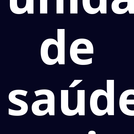
de
saúd