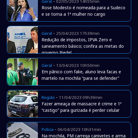
-
Geral
02/05/2023 14h55min
Rose Modesto é nomeada para a Sudeco
e se torna a 1ª mulher no cargo
-
Geral
25/04/2023 17h39min
Redução de impostos, IPVA Zero e
saneamento básico; confira as metas do
governo Riedel
-
Geral
13/04/2023 10h50min
Em pânico com fake, aluno leva facas e
martelo na mochila “para se defender”
-
Região
11/04/2023 09h39min
Fazer ameaça de massacre é crime e 1º
“castigo” para gurizada é perder celular
-
Polícia
06/04/2023 10h31min
Na mochila, PM carrega canivetes e arma