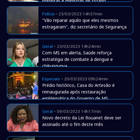
prefeitas e ministras de Estado
-
Polícia
23/03/2023 14h37min
"Vão reparar aquilo que eles mesmos
estragaram", diz secretário de Segurança
-
Geral
23/03/2023 14h24min
Com MS em alerta, Saúde reforça
estratégia de combate à dengue e
chikungunya
-
Especiais
20/03/2023 09h24min
Prédio histórico, Casa do Artesão é
reinaugurada após restauração
emblemática do Governo de MS
-
Geral
09/03/2023 14h17min
Novo decreto da Lei Rouanet deve ser
assinado até o fim deste mês