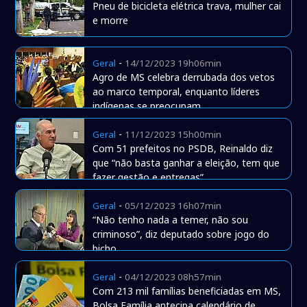
Pneu de bicicleta elétrica trava, mulher cai
e morre
-
Geral
14/12/2023 19h06min
Agro de MS celebra derrubada dos vetos
ao marco temporal, enquanto líderes
indígenas se preocupam
-
Geral
11/12/2023 15h00min
Com 51 prefeitos no PSDB, Reinaldo diz
que “não basta ganhar a eleição, tem que
fazer gestão e entregas”
-
Geral
05/12/2023 16h07min
“Não tenho nada a temer, não sou
criminoso”, diz deputado sobre jogo do
bicho
-
Geral
04/12/2023 08h57min
Com 213 mil famílias beneficiadas em MS,
Bolsa Família antecipa calendário de