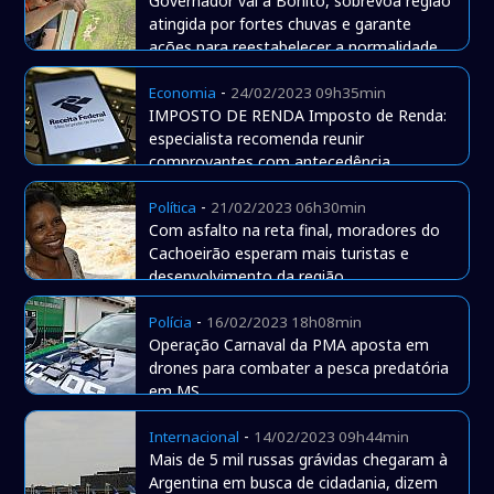
Governador vai a Bonito, sobrevoa região
atingida por fortes chuvas e garante
ações para reestabelecer a normalidade
-
Economia
24/02/2023 09h35min
IMPOSTO DE RENDA Imposto de Renda:
especialista recomenda reunir
comprovantes com antecedência
-
Política
21/02/2023 06h30min
Com asfalto na reta final, moradores do
Cachoeirão esperam mais turistas e
desenvolvimento da região
-
Polícia
16/02/2023 18h08min
Operação Carnaval da PMA aposta em
drones para combater a pesca predatória
em MS
-
Internacional
14/02/2023 09h44min
Mais de 5 mil russas grávidas chegaram à
Argentina em busca de cidadania, dizem