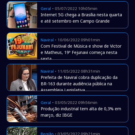
-
Geral
05/07/2022 10h05min
Internet 5G chega a Brasília nesta quarta
e até setembro em Campo Grande
-
Naviraí
10/06/2022 09h01min
Com Festival de Música e show de Victor
e Matheus, 19ª Fejunavi começa nesta
sexta
-
Naviraí
11/05/2022 08h31min
Prefeita de Naviraí cobra duplicação da
BR-163 durante audiência pública na
Assembleia Legislativa
-
Geral
03/05/2022 09h56min
Produção industrial tem alta de 0,3% em
março, diz IBGE
-
Região
03/05/2022 09h21min