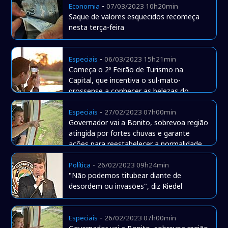
-
Economia
07/03/2023 10h20min
Saque de valores esquecidos recomeça
nesta terça-feira
-
Especiais
06/03/2023 15h21min
Começa o 2º Feirão de Turismo na
Capital, que incentiva o sul-mato-
grossense a conhecer as belezas do
Estado
-
Especiais
27/02/2023 07h00min
Governador vai a Bonito, sobrevoa região
atingida por fortes chuvas e garante
ações para reestabelecer a normalidade
-
Política
26/02/2023 09h24min
"Não podemos titubear diante de
desordem ou invasões", diz Riedel
-
Especiais
26/02/2023 07h00min