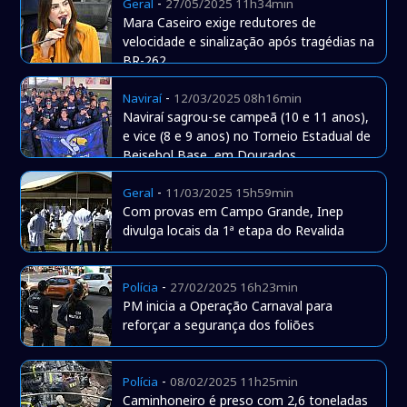
-
Geral
27/05/2025 11h34min
Mara Caseiro exige redutores de
velocidade e sinalização após tragédias na
BR-262
-
Naviraí
12/03/2025 08h16min
Naviraí sagrou-se campeã (10 e 11 anos),
e vice (8 e 9 anos) no Torneio Estadual de
Beisebol Base, em Dourados
-
Geral
11/03/2025 15h59min
Com provas em Campo Grande, Inep
divulga locais da 1ª etapa do Revalida
-
Polícia
27/02/2025 16h23min
PM inicia a Operação Carnaval para
reforçar a segurança dos foliões
-
Polícia
08/02/2025 11h25min
Caminhoneiro é preso com 2,6 toneladas