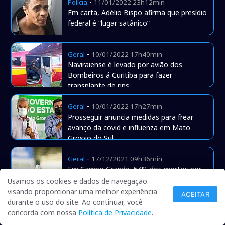
-
Polícia
11/01/2022 23h12min
Em carta, Adélio Bispo afirma que presídio
federal é “lugar satânico”
-
Geral
10/01/2022 17h40min
Naviraiense é levado por avião dos
Bombeiros á Curitiba para fazer
transplante de rins
-
Geral
10/01/2022 17h27min
Prosseguir anuncia medidas para frear
avanço da covid e influenza em Mato
Grosso do Sul
-
Geral
17/12/2021 09h36min
Em Campo Grande, 54% dos mortos por
covid não tomaram nem a 1ª dose da
Usamos os cookies e dados de navegação
vacina
visando proporcionar uma melhor experiência
ACEITAR
durante o uso do site. Ao continuar, você
-
Geral
05/11/2021 09h08min
concorda com nossa
Política de Privacidade
.
Capital segue o País e reajusta IPTU em