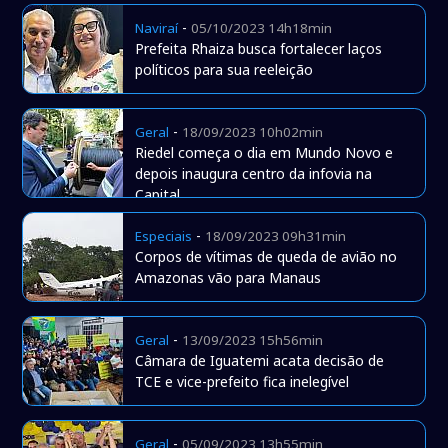
-
Naviraí
05/10/2023 14h18min
Prefeita Rhaiza busca fortalecer laços
políticos para sua reeleição
-
Geral
18/09/2023 10h02min
Riedel começa o dia em Mundo Novo e
depois inaugura centro da infovia na
Capital
-
Especiais
18/09/2023 09h31min
Corpos de vítimas de queda de avião no
Amazonas vão para Manaus
-
Geral
13/09/2023 15h56min
Câmara de Iguatemi acata decisão de
TCE e vice-prefeito fica inelegível
-
Geral
05/09/2023 13h55min