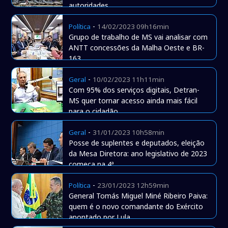
autoridades
-
Política
14/02/2023 09h16min
Grupo de trabalho de MS vai analisar com
ANTT concessões da Malha Oeste e BR-
163
-
Geral
10/02/2023 11h11min
Com 95% dos serviços digitais, Detran-
MS quer tornar acesso ainda mais fácil
para o cidadão
-
Geral
31/01/2023 10h58min
Posse de suplentes e deputados, eleição
da Mesa Diretora: ano legislativo de 2023
começa na 4ª
-
Política
23/01/2023 12h59min
General Tomás Miguel Miné Ribeiro Paiva:
quem é o novo comandante do Exército
apontado por Lula