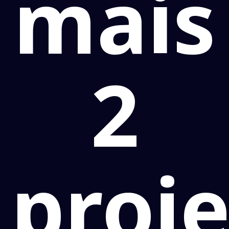
mais
2
proj