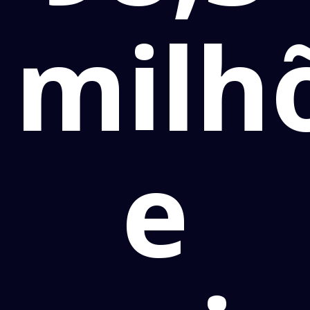
milh
e