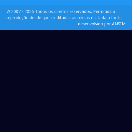
© 2007 - 2026 Todos os direitos reservados. Permitida a
reprodução desde que creditadas as mídias e citada a fonte.
desenvolvido por ANSIM