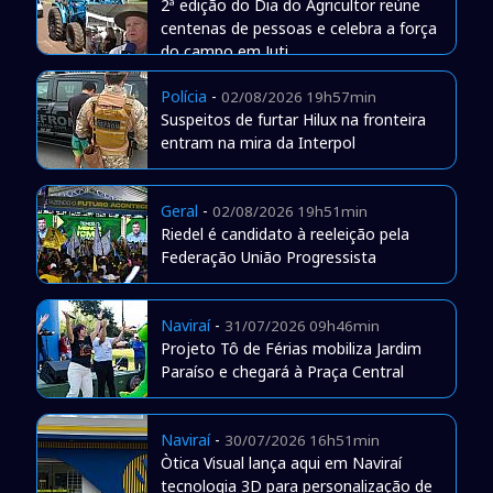
2ª edição do Dia do Agricultor reúne
centenas de pessoas e celebra a força
do campo em Juti
Polícia
-
02/08/2026 19h57min
Suspeitos de furtar Hilux na fronteira
entram na mira da Interpol
Geral
-
02/08/2026 19h51min
Riedel é candidato à reeleição pela
Federação União Progressista
Naviraí
-
31/07/2026 09h46min
Projeto Tô de Férias mobiliza Jardim
Paraíso e chegará à Praça Central
Naviraí
-
30/07/2026 16h51min
Òtica Visual lança aqui em Naviraí
tecnologia 3D para personalização de