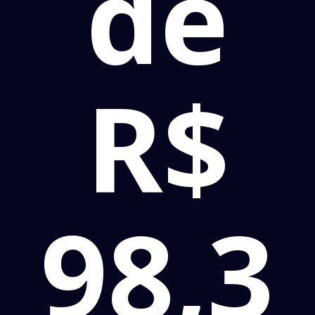
de
R$
98,3