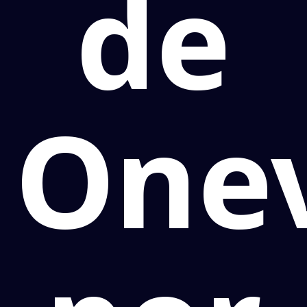
de
One