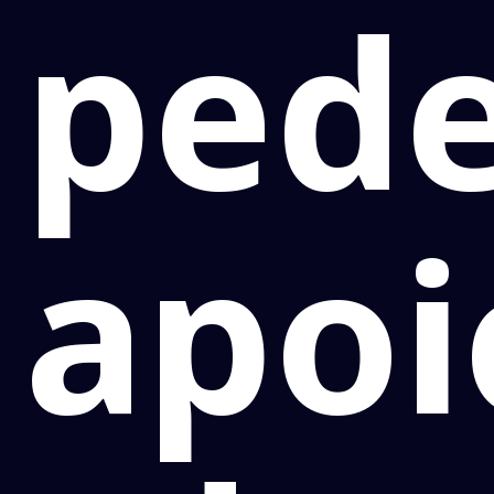
ped
apoi