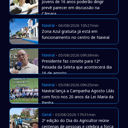
Jovens de 16 anos poderão dirigir
prevê parecer em discussão na
Câmara
Naviraí
-
06/08/2026 10h27min
Zona Azul gratuita já está em
funcionamento no centro de Naviraí
Naviraí
-
05/08/2026 09h39min
Presidente faz convite para 12ª
Peixada da Seleta que acontecerá dia
16 de agosto
Naviraí
-
05/08/2026 09h25min
Naviraí lança a Campanha Agosto Lilás
com foco nos 20 anos da Lei Maria da
Penha
Geral
-
03/08/2026 17h31min
2ª edição do Dia do Agricultor reúne
centenas de pessoas e celebra a força