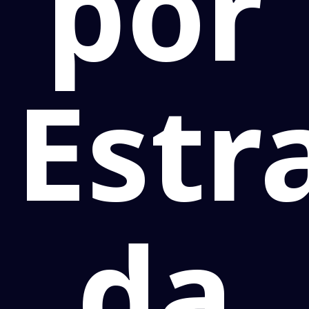
por
Estr
da