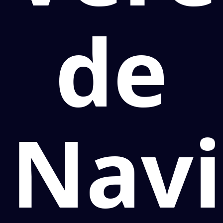
de
Navi