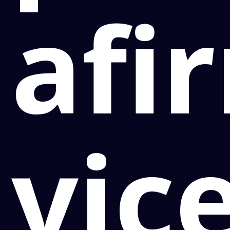
afi
vice