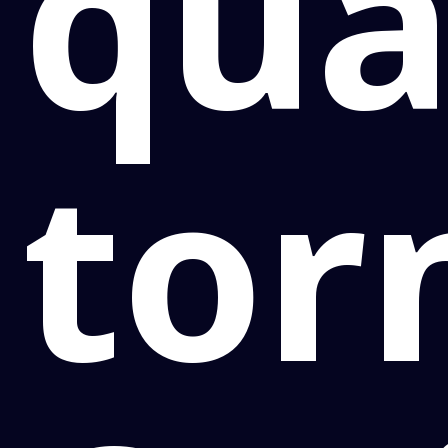
qua
tor