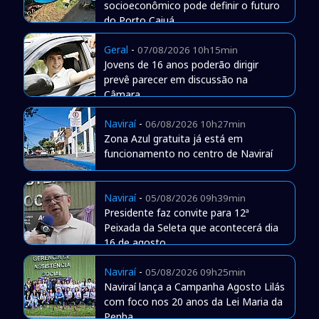
socioeconômico pode definir o futuro
do Porto Caiuá
Geral
-
07/08/2026 10h15min
Jovens de 16 anos poderão dirigir
prevê parecer em discussão na
Câmara
Naviraí
-
06/08/2026 10h27min
Zona Azul gratuita já está em
funcionamento no centro de Naviraí
Naviraí
-
05/08/2026 09h39min
Presidente faz convite para 12ª
Peixada da Seleta que acontecerá dia
16 de agosto
Naviraí
-
05/08/2026 09h25min
Naviraí lança a Campanha Agosto Lilás
com foco nos 20 anos da Lei Maria da
Penha