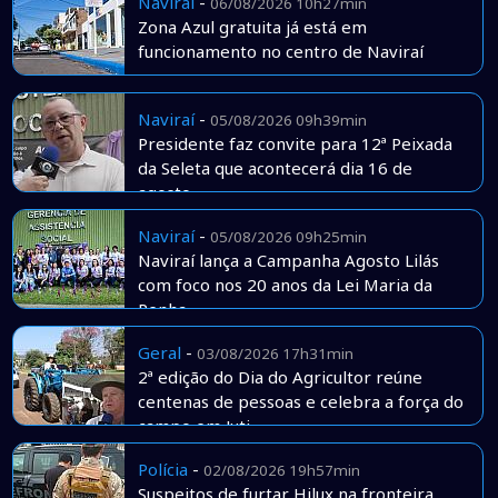
Naviraí
-
06/08/2026 10h27min
Zona Azul gratuita já está em
funcionamento no centro de Naviraí
Naviraí
-
05/08/2026 09h39min
Presidente faz convite para 12ª Peixada
da Seleta que acontecerá dia 16 de
agosto
Naviraí
-
05/08/2026 09h25min
Naviraí lança a Campanha Agosto Lilás
com foco nos 20 anos da Lei Maria da
Penha
Geral
-
03/08/2026 17h31min
2ª edição do Dia do Agricultor reúne
centenas de pessoas e celebra a força do
campo em Juti
Polícia
-
02/08/2026 19h57min
Suspeitos de furtar Hilux na fronteira