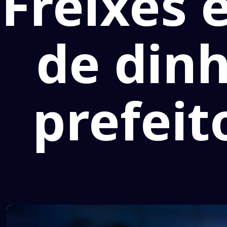
Freixes 
de din
prefei