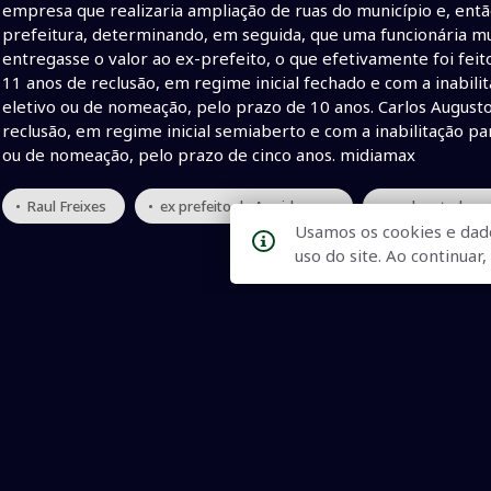
empresa que realizaria ampliação de ruas do município e, ent
prefeitura, determinando, em seguida, que uma funcionária mu
entregasse o valor ao ex-prefeito, o que efetivamente foi feit
11 anos de reclusão, em regime inicial fechado e com a inabili
eletivo ou de nomeação, pelo prazo de 10 anos. Carlos August
reclusão, em regime inicial semiaberto e com a inabilitação pa
ou de nomeação, pelo prazo de cinco anos. midiamax
• Raul Freixes
• ex prefeito de Aquidauana
• ex deputado es
Usamos os cookies e dad
uso do site. Ao continua
Qualidade na Informação
As principais notícias, as mais relevantes, a todo o tempo, at