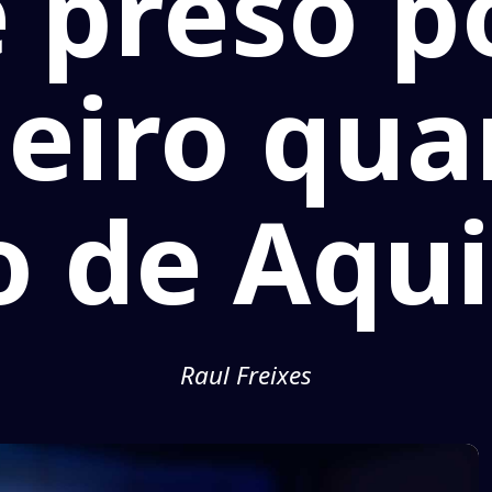
é preso p
heiro qua
to de Aqu
Raul Freixes