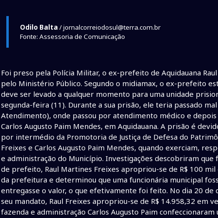
Odilo Balta
/ jornalcorreiodosul@terra.com.br
Fonte: Assessoria de Comunicação
Foi preso pela Polícia Militar, o ex-prefeito de Aquidauana Ra
pelo Ministério Público. Segundo o midiamax, o ex-prefeito est
deve ser levado a qualquer momento para uma unidade prisional
segunda-feira (11). Durante a sua prisão, ele teria passado m
Atendimento), onde passou por atendimento médico e depois f
Carlos Augusto Paim Mendes, em Aquidauana. A prisão é devido
por intermédio da Promotoria de Justiça de Defesa do Patrimôn
Freixes e Carlos Augusto Paim Mendes, quando exerciam, respe
e administração do Município. Investigações descobriram que
de prefeito, Raul Martines Freixes apropriou-se de R$ 100 mi
da prefeitura e determinou que uma funcionária municipal foss
entregasse o valor, o que efetivamente foi feito. No dia 20 
seu mandato, Raul Freixes apropriou-se de R$ 14.958,32 em verb
fazenda e administração Carlos Augusto Paim confeccionara