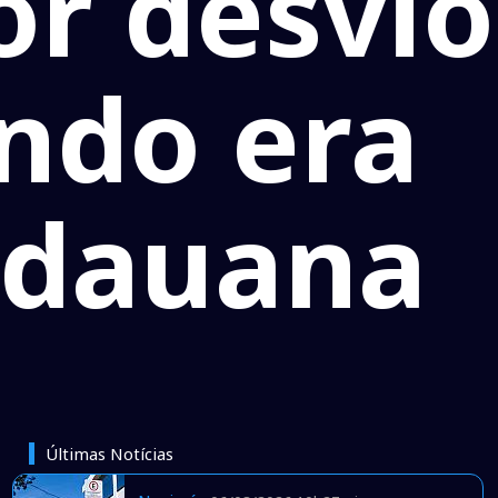
or desvio
ndo era
idauana
Últimas Notícias