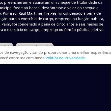
ão, preencheram e assinaram um cheque de titularidade da
nicipal fosse ao banco, descontasse o valor do cheque e
o. Por isso, Raul Martines Freixes foi condenado à pena de
tação para o exercício de cargo, emprego ou função pública,
o Paim, foi condenado à pena de cinco anos e seis meses de
ra o exercício de cargo, emprego ou função pública, eletivo
tadual
• preso ex deputado
os de navegação visando proporcionar uma melhor experiência
r, você concorda com nossa
Política de Privacidade
.
ualizadas, pra você ficar bem