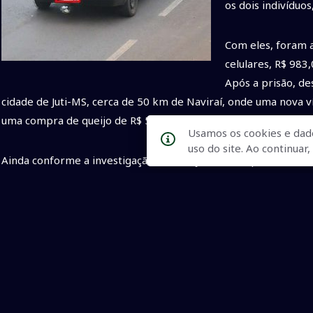
os dois indivíduos, 
Com eles, foram 
celulares, R$ 983,
Após a prisão, de
cidade de Juti-MS, cerca de 50 km de Naviraí, onde uma nova 
uma compra de queijo de R$ 50,00.
Usamos os cookies e dad
uso do site. Ao continua
Ainda conforme a investigação, ambos já haviam aplicado ou
estratégia, focando principalmente em vítimas idosas e em situ
representou pela conversão da prisão em flagrante em prisão 
suspeita de que a dupla integra um esquema especializado na p
Os investigados foram encaminhados à 1ª Delegacia de Polícia C
As investigações prosseguem para identificar outras possíveis