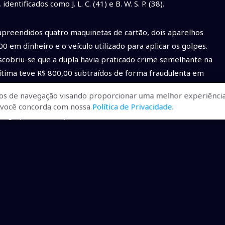
identificados como J. L. C. (41) e B. W. S. P. (38).
apreendidos quatro maquinetas de cartão, dois aparelhos
00 em dinheiro e o veículo utilizado para aplicar os golpes.
scobriu-se que a dupla havia praticado crime semelhante na
vítima teve R$ 800,00 subtraídos de forma fraudulenta em
os de navegação visando proporcionar uma melhor experiência
r, você concorda com nossa
Política de Privacidade
.
tros golpes em Campo Grande-MS utilizando a mesma
ação de vulnerabilidade. A autoridade policial responsável
preventiva, considerando a gravidade dos fatos e a
rática de estelionato contra idosos.
ivil de Naviraí, onde permanecem à disposição da Justiça.
 vítimas e eventuais comparsas dos autores.