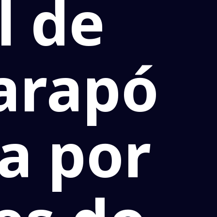
l de
aarapó
a por