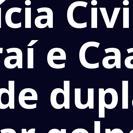
ícia Civi
aí e C
de dupl