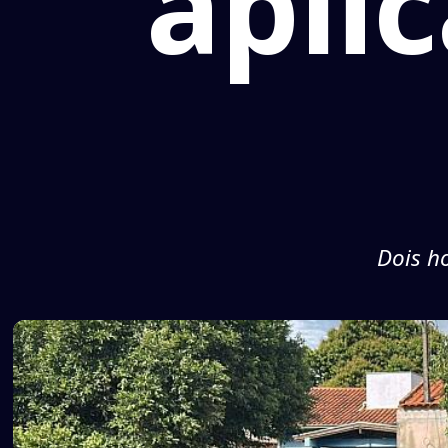
apli
Dois h