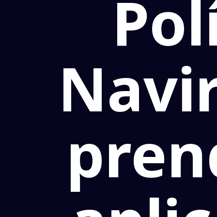
Pol
Navir
pren